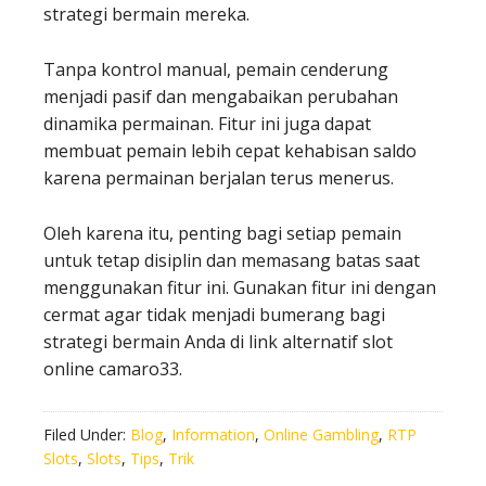
strategi bermain mereka.
Tanpa kontrol manual, pemain cenderung
menjadi pasif dan mengabaikan perubahan
dinamika permainan. Fitur ini juga dapat
membuat pemain lebih cepat kehabisan saldo
karena permainan berjalan terus menerus.
Oleh karena itu, penting bagi setiap pemain
untuk tetap disiplin dan memasang batas saat
menggunakan fitur ini. Gunakan fitur ini dengan
cermat agar tidak menjadi bumerang bagi
strategi bermain Anda di link alternatif slot
online camaro33.
Filed Under:
Blog
,
Information
,
Online Gambling
,
RTP
Slots
,
Slots
,
Tips
,
Trik