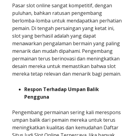
Pasar slot online sangat kompetitif, dengan
puluhan, bahkan ratusan pengembang
berlomba-lomba untuk mendapatkan perhatian
pemain. Di tengah persaingan yang ketat ini,
slot yang berhasil adalah yang dapat
menawarkan pengalaman bermain yang paling
menarik dan mudah dipahami. Pengembang
permainan terus berinovasi dan meningkatkan
desain mereka untuk memastikan bahwa slot
mereka tetap relevan dan menarik bagi pemain.
Respon Terhadap Umpan Balik
Pengguna
Pengembang permainan sering kali merespons
umpan balik dari pemain mereka untuk terus
meningkatkan kualitas dan kemudahan Daftar
Situs Judi Slot Online Terpercaya. Jika banyak