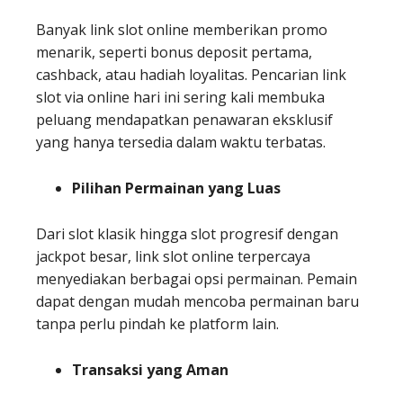
Banyak link slot online memberikan promo
menarik, seperti bonus deposit pertama,
cashback, atau hadiah loyalitas. Pencarian link
slot via online hari ini sering kali membuka
peluang mendapatkan penawaran eksklusif
yang hanya tersedia dalam waktu terbatas.
Pilihan Permainan yang Luas
Dari slot klasik hingga slot progresif dengan
jackpot besar, link slot online terpercaya
menyediakan berbagai opsi permainan. Pemain
dapat dengan mudah mencoba permainan baru
tanpa perlu pindah ke platform lain.
Transaksi yang Aman