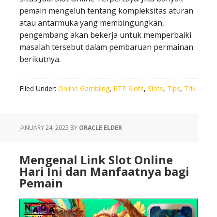
pemain mengeluh tentang kompleksitas aturan
atau antarmuka yang membingungkan,
pengembang akan bekerja untuk memperbaiki
masalah tersebut dalam pembaruan permainan
berikutnya.
Filed Under:
Online Gambling
,
RTP Slots
,
Slots
,
Tips
,
Trik
JANUARY 24, 2025
BY
ORACLE ELDER
Mengenal Link Slot Online
Hari Ini dan Manfaatnya bagi
Pemain