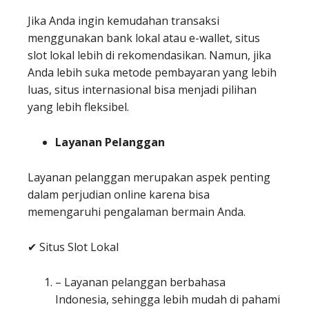
Jika Anda ingin kemudahan transaksi
menggunakan bank lokal atau e-wallet, situs
slot lokal lebih di rekomendasikan. Namun, jika
Anda lebih suka metode pembayaran yang lebih
luas, situs internasional bisa menjadi pilihan
yang lebih fleksibel.
Layanan Pelanggan
Layanan pelanggan merupakan aspek penting
dalam perjudian online karena bisa
memengaruhi pengalaman bermain Anda.
✔ Situs Slot Lokal
– Layanan pelanggan berbahasa
Indonesia, sehingga lebih mudah di pahami