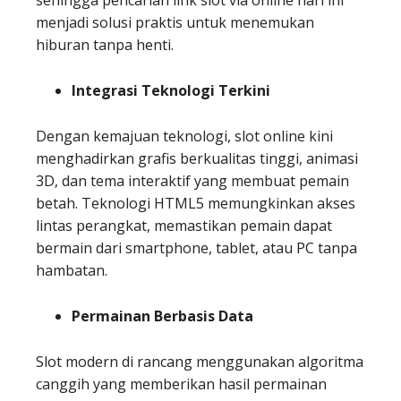
menjadi solusi praktis untuk menemukan
hiburan tanpa henti.
Integrasi Teknologi Terkini
Dengan kemajuan teknologi, slot online kini
menghadirkan grafis berkualitas tinggi, animasi
3D, dan tema interaktif yang membuat pemain
betah. Teknologi HTML5 memungkinkan akses
lintas perangkat, memastikan pemain dapat
bermain dari smartphone, tablet, atau PC tanpa
hambatan.
Permainan Berbasis Data
Slot modern di rancang menggunakan algoritma
canggih yang memberikan hasil permainan