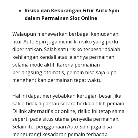
Risiko dan Kekurangan Fitur Auto Spin
dalam Permainan Slot Online
Walaupun menawarkan berbagai kemudahan,
fitur Auto Spin juga memiliki risiko yang perlu
diperhatikan. Salah satu risiko terbesar adalah
kehilangan kendali atas jalannya permainan
selama mode aktif. Karena permainan
berlangsung otomatis, pemain bisa saja lupa
menghentikan permainan tepat waktu.
Hal ini dapat menyebabkan kerugian besar jika
saldo tidak dipantau secara berkala oleh pemain.
Di link alternatif slot online, risiko ini tetap sama
seperti pada situs utama penyedia permainan.
Selain itu, penggunaan Auto Spin juga bisa
mengurangi kesadaran pemain terhadap