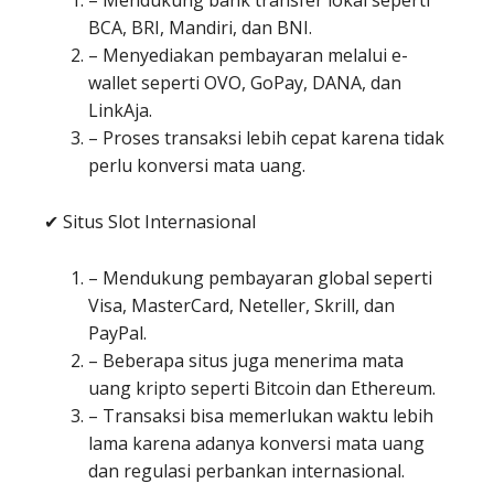
– Mendukung bank transfer lokal seperti
BCA, BRI, Mandiri, dan BNI.
– Menyediakan pembayaran melalui e-
wallet seperti OVO, GoPay, DANA, dan
LinkAja.
– Proses transaksi lebih cepat karena tidak
perlu konversi mata uang.
✔ Situs Slot Internasional
– Mendukung pembayaran global seperti
Visa, MasterCard, Neteller, Skrill, dan
PayPal.
– Beberapa situs juga menerima mata
uang kripto seperti Bitcoin dan Ethereum.
– Transaksi bisa memerlukan waktu lebih
lama karena adanya konversi mata uang
dan regulasi perbankan internasional.