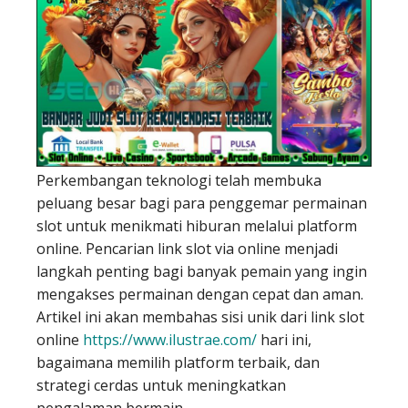
Perkembangan teknologi telah membuka
peluang besar bagi para penggemar permainan
slot untuk menikmati hiburan melalui platform
online. Pencarian link slot via online menjadi
langkah penting bagi banyak pemain yang ingin
mengakses permainan dengan cepat dan aman.
Artikel ini akan membahas sisi unik dari link slot
online
https://www.ilustrae.com/
hari ini,
bagaimana memilih platform terbaik, dan
strategi cerdas untuk meningkatkan
pengalaman bermain.