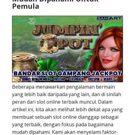
Pemula
Beberapa menawarkan pengalaman bermain
yang lebih baik daripada yang lain, dan di sinilah
peran dari slot online terbaik muncul. Dalam
artikel ini, kita akan melihat lebih dekat apa yang
membuat sebuah slot online dianggap sebagai
yang terbaik, dengan fokus pada bagaimana
mudah dipahami. Kami akan menyelami faktor-