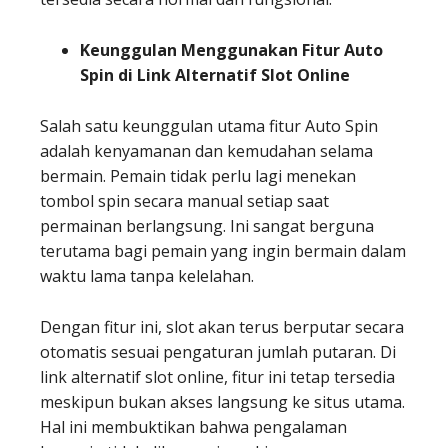
Keunggulan Menggunakan Fitur Auto
Spin di Link Alternatif Slot Online
Salah satu keunggulan utama fitur Auto Spin
adalah kenyamanan dan kemudahan selama
bermain. Pemain tidak perlu lagi menekan
tombol spin secara manual setiap saat
permainan berlangsung. Ini sangat berguna
terutama bagi pemain yang ingin bermain dalam
waktu lama tanpa kelelahan.
Dengan fitur ini, slot akan terus berputar secara
otomatis sesuai pengaturan jumlah putaran. Di
link alternatif slot online, fitur ini tetap tersedia
meskipun bukan akses langsung ke situs utama.
Hal ini membuktikan bahwa pengalaman