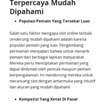
Terpercaya Mudah
Dipahami
Populasi Pemain Yang Tersebar Luas
Salah satu faktor mengapa slot online terbaik
cenderung mudah dipahami adalah karena
populasi pemain yang luas. Pengembang
permainan menyadari bahwa untuk menarik
pemain dari berbagai lapisan masyarakat.
Mereka perlu menciptakan permainan yang
dapat dinikmati oleh pemula maupun pemain
berpengalaman. Ini mendorong mereka untuk
merancang slot dengan antarmuka yang intuitif
dan aturan yang mudah dipahami.
Kompetisi Yang Ketat Di Pasar