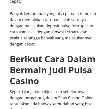
cepat.
Banyak kemudahan yang bisa pemain temukan
dalam memainkan taruhan salah satunya
dengan melakukan deposit pulsa. Merupakan
cara transaksi dengan inovasi terbaru dan
praktis sehingga banyak yang melakukannya
dengan cepat.
Berikut Cara Dalam
Bermain Judi Pulsa
Casino
Seperti yang telah dijelaskan sebelumnya
dengan bergabung dalam Situs Casino Online
tentu akan ada banyak kemudahan yang bisa