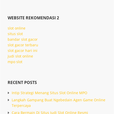
WEBSITE REKOMENDASI 2
slot online
situs slot
bandar slot gacor
slot gacor terbaru
slot gacor hari ini
judi slot online
mpo slot
RECENT POSTS
Intip Strategi Menang Situs Slot Online MPO
Langkah Gampang Buat Ngebedain Agen Game Online
Terpercaya
Cara Bermain Di Situs Judi Slot Online Resmi