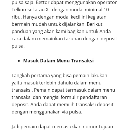
pulsa saja. Bettor dapat menggunakan operator
Telkomsel atau XL dengan modal minimal 10
ribu. Hanya dengan modal kecil ini kegiatan
bermain mudah untuk dijalankan. Berikut
panduan yang akan kami bagikan untuk Anda
cara dalam memainkan taruhan dengan deposit
pulsa.
Masuk Dalam Menu Transaksi
Langkah pertama yang bisa pemain lakukan
yaitu masuk terlebih dahulu dalam menu
transaksi. Pemain dapat termasuk dalam menu
transaksi dan mengisi formulir pendaftaran
deposit. Anda dapat memilih transaksi deposit
dengan menggunakan via pulsa.
Jadi pemain dapat memasukkan nomor tujuan