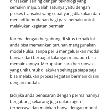
dirasakan seiring dengan teknologi yang
semakin maju. Salah satunya yaitu dengan
proses transaksi yang cepat yang dilakukan dan
menjadi kemudahan bagi para pemain untuk
melakukan kegiatan bermain.
Karena dengan bergabung di situs terbaik ini
anda bisa memainkan taruhan menggunakan
modal Pulsa. Tanpa perlu mengeluarkan modal
banyak dari berbagai kalangan manapun bisa
memainkannya. Merupakan cara bertransaksi
yang unik untuk dilakukan sehingga siapa saja
bisa melakukan proses kegiatan bermain di sini
dengan mudah.
Jadi jika anda penasaran dengan permainannya
bergabung sekarang juga dalam agen
terpercaya dan mainkan hanya dengan modal