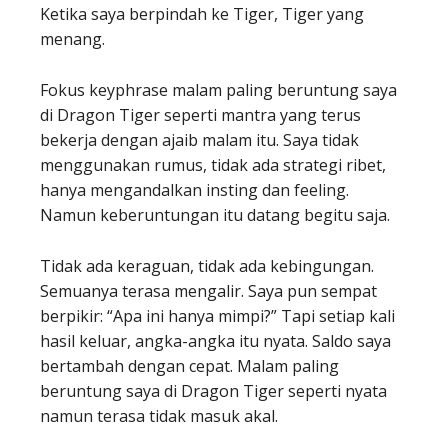
Ketika saya berpindah ke Tiger, Tiger yang
menang.
Fokus keyphrase malam paling beruntung saya
di Dragon Tiger seperti mantra yang terus
bekerja dengan ajaib malam itu. Saya tidak
menggunakan rumus, tidak ada strategi ribet,
hanya mengandalkan insting dan feeling.
Namun keberuntungan itu datang begitu saja.
Tidak ada keraguan, tidak ada kebingungan.
Semuanya terasa mengalir. Saya pun sempat
berpikir: “Apa ini hanya mimpi?” Tapi setiap kali
hasil keluar, angka-angka itu nyata. Saldo saya
bertambah dengan cepat. Malam paling
beruntung saya di Dragon Tiger seperti nyata
namun terasa tidak masuk akal.