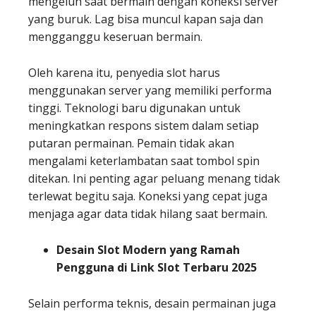
mengeluh saat bermain dengan koneksi server
yang buruk. Lag bisa muncul kapan saja dan
mengganggu keseruan bermain.
Oleh karena itu, penyedia slot harus
menggunakan server yang memiliki performa
tinggi. Teknologi baru digunakan untuk
meningkatkan respons sistem dalam setiap
putaran permainan. Pemain tidak akan
mengalami keterlambatan saat tombol spin
ditekan. Ini penting agar peluang menang tidak
terlewat begitu saja. Koneksi yang cepat juga
menjaga agar data tidak hilang saat bermain.
Desain Slot Modern yang Ramah
Pengguna di Link Slot Terbaru 2025
Selain performa teknis, desain permainan juga