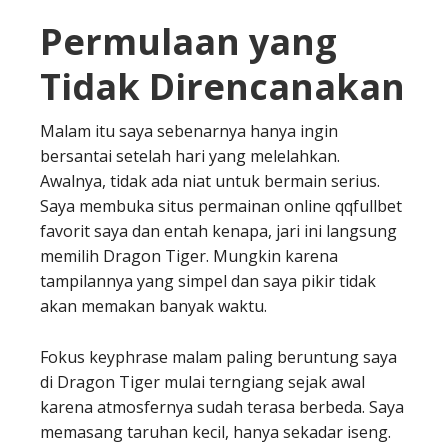
Permulaan yang
Tidak Direncanakan
Malam itu saya sebenarnya hanya ingin
bersantai setelah hari yang melelahkan.
Awalnya, tidak ada niat untuk bermain serius.
Saya membuka situs permainan online qqfullbet
favorit saya dan entah kenapa, jari ini langsung
memilih Dragon Tiger. Mungkin karena
tampilannya yang simpel dan saya pikir tidak
akan memakan banyak waktu.
Fokus keyphrase malam paling beruntung saya
di Dragon Tiger mulai terngiang sejak awal
karena atmosfernya sudah terasa berbeda. Saya
memasang taruhan kecil, hanya sekadar iseng.