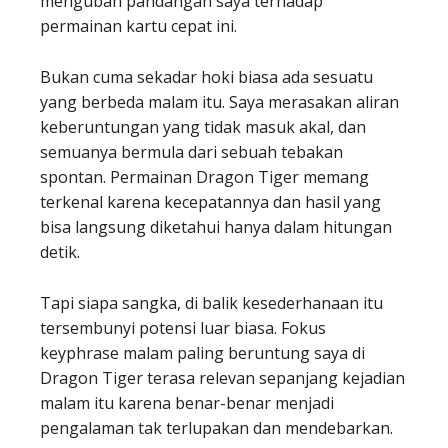
mengubah pandangan saya terhadap
permainan kartu cepat ini.
Bukan cuma sekadar hoki biasa ada sesuatu
yang berbeda malam itu. Saya merasakan aliran
keberuntungan yang tidak masuk akal, dan
semuanya bermula dari sebuah tebakan
spontan. Permainan Dragon Tiger memang
terkenal karena kecepatannya dan hasil yang
bisa langsung diketahui hanya dalam hitungan
detik.
Tapi siapa sangka, di balik kesederhanaan itu
tersembunyi potensi luar biasa. Fokus
keyphrase malam paling beruntung saya di
Dragon Tiger terasa relevan sepanjang kejadian
malam itu karena benar-benar menjadi
pengalaman tak terlupakan dan mendebarkan.