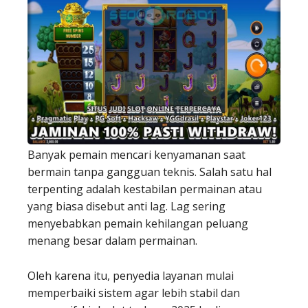
Banyak pemain mencari kenyamanan saat
bermain tanpa gangguan teknis. Salah satu hal
terpenting adalah kestabilan permainan atau
yang biasa disebut anti lag. Lag sering
menyebabkan pemain kehilangan peluang
menang besar dalam permainan.
Oleh karena itu, penyedia layanan mulai
memperbaiki sistem agar lebih stabil dan