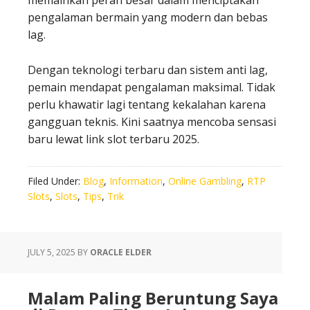
pengalaman bermain yang modern dan bebas
lag.
Dengan teknologi terbaru dan sistem anti lag,
pemain mendapat pengalaman maksimal. Tidak
perlu khawatir lagi tentang kekalahan karena
gangguan teknis. Kini saatnya mencoba sensasi
baru lewat link slot terbaru 2025.
Filed Under:
Blog
,
Information
,
Online Gambling
,
RTP
Slots
,
Slots
,
Tips
,
Trik
JULY 5, 2025
BY
ORACLE ELDER
Malam Paling Beruntung Saya