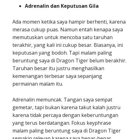
Adrenalin dan Keputusan Gila
Ada momen ketika saya hampir berhenti, karena
merasa cukup puas. Namun entah kenapa saya
memutuskan untuk mencoba satu taruhan
terakhir, yang kali ini cukup besar. Biasanya, ini
keputusan yang bodoh. Tapi malam paling
beruntung saya di Dragon Tiger belum berakhir.
Taruhan besar itu justru menghasilkan
kemenangan terbesar saya sepanjang
permainan malam itu.
Adrenalin memuncak. Tangan saya sempat
gemetar, tapi bukan karena takut kalah justru
karena tidak percaya dengan keberuntungan
yang terus berdatangan. Fokus keyphrase
malam paling beruntung saya di Dragon Tiger
semakin relevan karena saya benar-benar