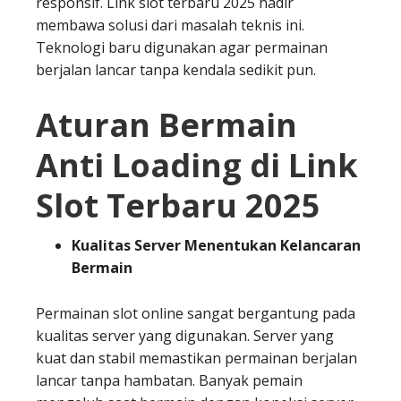
responsif. Link slot terbaru 2025 hadir
membawa solusi dari masalah teknis ini.
Teknologi baru digunakan agar permainan
berjalan lancar tanpa kendala sedikit pun.
Aturan Bermain
Anti Loading di Link
Slot Terbaru 2025
Kualitas Server Menentukan Kelancaran
Bermain
Permainan slot online sangat bergantung pada
kualitas server yang digunakan. Server yang
kuat dan stabil memastikan permainan berjalan
lancar tanpa hambatan. Banyak pemain