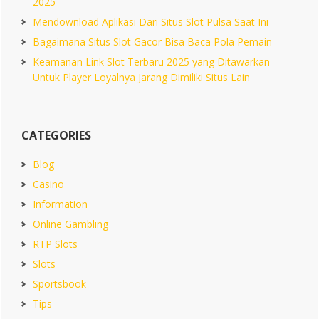
2025
Mendownload Aplikasi Dari Situs Slot Pulsa Saat Ini
Bagaimana Situs Slot Gacor Bisa Baca Pola Pemain
Keamanan Link Slot Terbaru 2025 yang Ditawarkan
Untuk Player Loyalnya Jarang Dimiliki Situs Lain
CATEGORIES
Blog
Casino
Information
Online Gambling
RTP Slots
Slots
Sportsbook
Tips