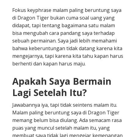
Fokus keyphrase malam paling beruntung saya
di Dragon Tiger bukan cuma soal uang yang
didapat, tapi tentang bagaimana satu malam
bisa mengubah cara pandang saya terhadap
sebuah permainan. Saya jadi lebih memahami
bahwa keberuntungan tidak datang karena kita
mengejarnya, tapi karena kita tahu kapan harus
berhenti dan kapan harus maju.
Apakah Saya Bermain
Lagi Setelah Itu?
Jawabannya iya, tapi tidak seintens malam itu.
Malam paling beruntung saya di Dragon Tiger
memang belum bisa diulang. Ada semacam rasa
puas yang muncul setelah malam itu, yang
membuat saya tidak lagi mengejar kemenangan