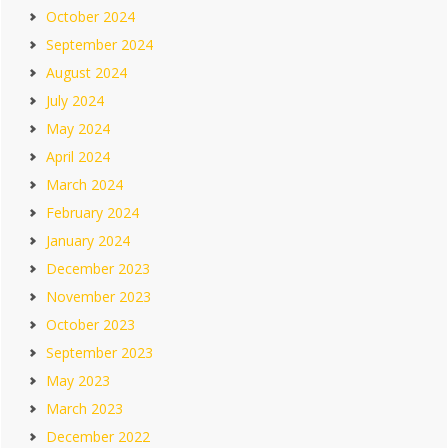
October 2024
September 2024
August 2024
July 2024
May 2024
April 2024
March 2024
February 2024
January 2024
December 2023
November 2023
October 2023
September 2023
May 2023
March 2023
December 2022