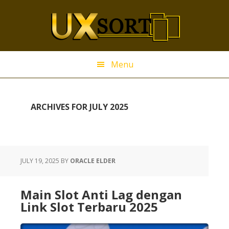
Skip
Skip
Skip
to
to
to
primary
main
primary
navigation
content
sidebar
Menu
ARCHIVES FOR JULY 2025
JULY 19, 2025
BY
ORACLE ELDER
Main Slot Anti Lag dengan
Link Slot Terbaru 2025