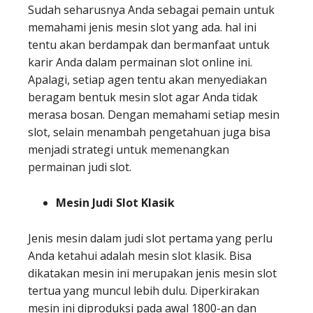
Sudah seharusnya Anda sebagai pemain untuk
memahami jenis mesin slot yang ada. hal ini
tentu akan berdampak dan bermanfaat untuk
karir Anda dalam permainan slot online ini.
Apalagi, setiap agen tentu akan menyediakan
beragam bentuk mesin slot agar Anda tidak
merasa bosan. Dengan memahami setiap mesin
slot, selain menambah pengetahuan juga bisa
menjadi strategi untuk memenangkan
permainan judi slot.
Mesin Judi Slot Klasik
Jenis mesin dalam judi slot pertama yang perlu
Anda ketahui adalah mesin slot klasik. Bisa
dikatakan mesin ini merupakan jenis mesin slot
tertua yang muncul lebih dulu. Diperkirakan
mesin ini diproduksi pada awal 1800-an dan