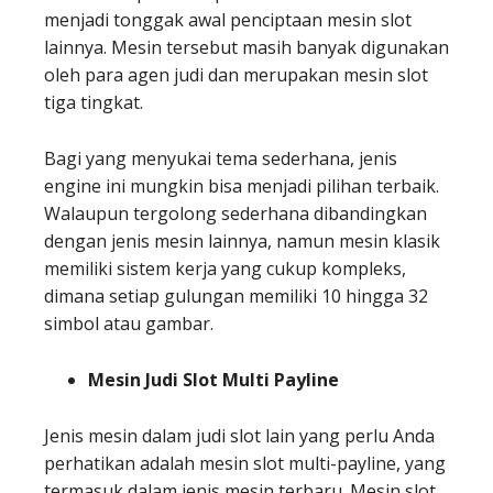
menjadi tonggak awal penciptaan mesin slot
lainnya. Mesin tersebut masih banyak digunakan
oleh para agen judi dan merupakan mesin slot
tiga tingkat.
Bagi yang menyukai tema sederhana, jenis
engine ini mungkin bisa menjadi pilihan terbaik.
Walaupun tergolong sederhana dibandingkan
dengan jenis mesin lainnya, namun mesin klasik
memiliki sistem kerja yang cukup kompleks,
dimana setiap gulungan memiliki 10 hingga 32
simbol atau gambar.
Mesin Judi Slot Multi Payline
Jenis mesin dalam judi slot lain yang perlu Anda
perhatikan adalah mesin slot multi-payline, yang
termasuk dalam jenis mesin terbaru. Mesin slot