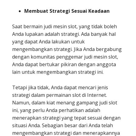
Membuat Strategi Sesuai Keadaan
Saat bermain judi mesin slot, yang tidak boleh
Anda lupakan adalah strategi. Ada banyak hal
yang dapat Anda lakukan untuk
mengembangkan strategi. Jika Anda bergabung
dengan komunitas penggemar judi mesin slot,
Anda dapat bertukar pikiran dengan anggota
lain untuk mengembangkan strategi ini.
Tetapi jika tidak, Anda dapat mencari jenis
strategi dalam permainan slot di Internet.
Namun, dalam kiat menang gampang judi slot
ini, yang perlu Anda perhatikan adalah
menerapkan strategi yang tepat sesuai dengan
situasi Anda. Sebagian besar dari Anda telah
mengembangkan strategi dan menerapkannya