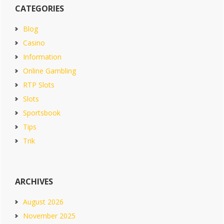
CATEGORIES
Blog
Casino
Information
Online Gambling
RTP Slots
Slots
Sportsbook
Tips
Trik
ARCHIVES
August 2026
November 2025