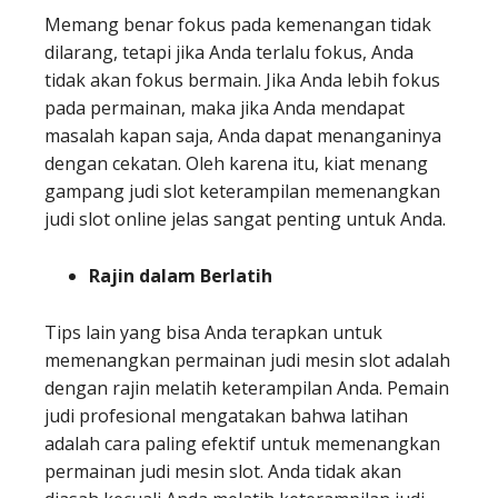
Memang benar fokus pada kemenangan tidak
dilarang, tetapi jika Anda terlalu fokus, Anda
tidak akan fokus bermain. Jika Anda lebih fokus
pada permainan, maka jika Anda mendapat
masalah kapan saja, Anda dapat menanganinya
dengan cekatan. Oleh karena itu, kiat menang
gampang judi slot keterampilan memenangkan
judi slot online jelas sangat penting untuk Anda.
Rajin dalam Berlatih
Tips lain yang bisa Anda terapkan untuk
memenangkan permainan judi mesin slot adalah
dengan rajin melatih keterampilan Anda. Pemain
judi profesional mengatakan bahwa latihan
adalah cara paling efektif untuk memenangkan
permainan judi mesin slot. Anda tidak akan