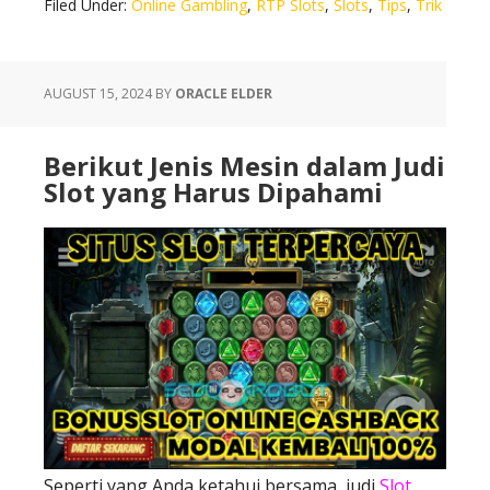
Filed Under:
Online Gambling
,
RTP Slots
,
Slots
,
Tips
,
Trik
AUGUST 15, 2024
BY
ORACLE ELDER
Berikut Jenis Mesin dalam Judi
Slot yang Harus Dipahami
Seperti yang Anda ketahui bersama, judi
Slot