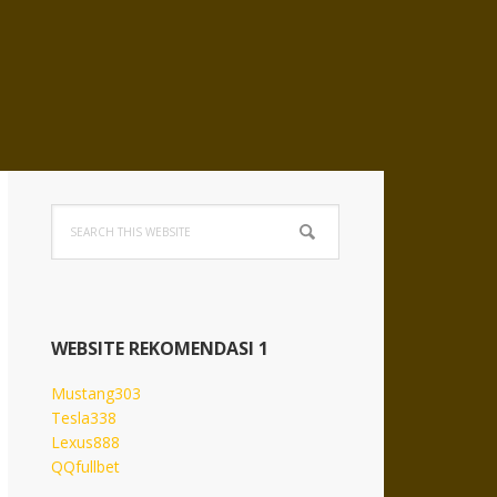
Primary
Search
Sidebar
this
website
WEBSITE REKOMENDASI 1
Mustang303
Tesla338
Lexus888
QQfullbet