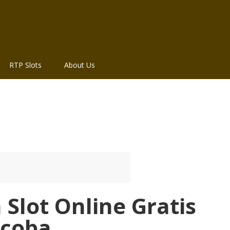
RTP Slots
About Us
 Slot Online Gratis
icoba