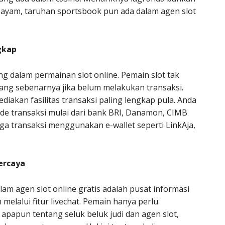
ayam, taruhan sportsbook pun ada dalam agen slot
ngkap
ng dalam permainan slot online. Pemain slot tak
ang sebenarnya jika belum melakukan transaksi.
diakan fasilitas transaksi paling lengkap pula. Anda
e transaksi mulai dari bank BRI, Danamon, CIMB
uga transaksi menggunakan e-wallet seperti LinkAja,
percaya
alam agen slot online gratis adalah pusat informasi
n melalui fitur livechat. Pemain hanya perlu
 apapun tentang seluk beluk judi dan agen slot,