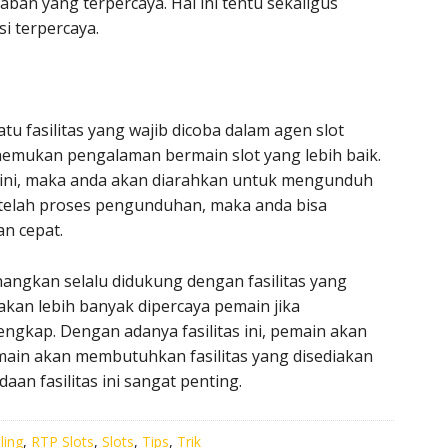
an yang terpercaya. Hal ini tentu sekaligus
 terpercaya.
tu fasilitas yang wajib dicoba dalam agen slot
menemukan pengalaman bermain slot yang lebih baik.
s ini, maka anda akan diarahkan untuk mengunduh
Setelah proses pengunduhan, maka anda bisa
n cepat.
angkan selalu didukung dengan fasilitas yang
 akan lebih banyak dipercaya pemain jika
engkap. Dengan adanya fasilitas ini, pemain akan
main akan membutuhkan fasilitas yang disediakan
daan fasilitas ini sangat penting.
ling
,
RTP Slots
,
Slots
,
Tips
,
Trik