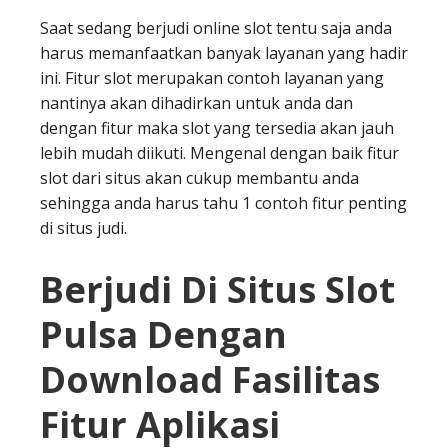
Saat sedang berjudi online slot tentu saja anda
harus memanfaatkan banyak layanan yang hadir
ini.
Fitur slot merupakan contoh layanan yang
nantinya akan dihadirkan untuk anda dan
dengan fitur maka slot yang tersedia akan jauh
lebih mudah diikuti. Mengenal dengan baik fitur
slot dari situs akan cukup membantu anda
sehingga anda harus tahu 1 contoh fitur penting
di situs judi.
Berjudi Di Situs Slot
Pulsa Dengan
Download Fasilitas
Fitur Aplikasi