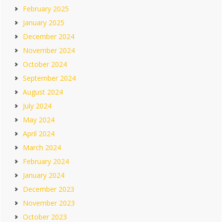
February 2025
January 2025
December 2024
November 2024
October 2024
September 2024
August 2024
July 2024
May 2024
April 2024
March 2024
February 2024
January 2024
December 2023
November 2023
October 2023