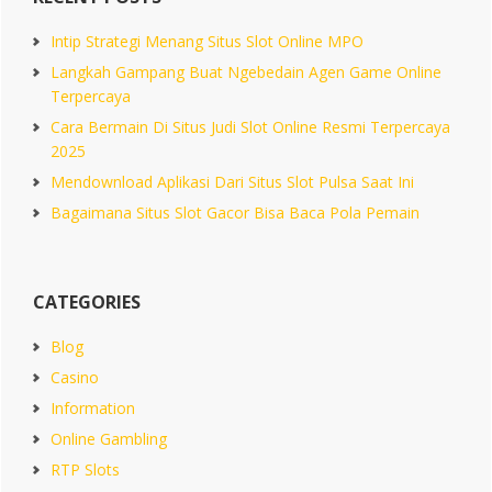
Intip Strategi Menang Situs Slot Online MPO
Langkah Gampang Buat Ngebedain Agen Game Online
Terpercaya
Cara Bermain Di Situs Judi Slot Online Resmi Terpercaya
2025
Mendownload Aplikasi Dari Situs Slot Pulsa Saat Ini
Bagaimana Situs Slot Gacor Bisa Baca Pola Pemain
CATEGORIES
Blog
Casino
Information
Online Gambling
RTP Slots