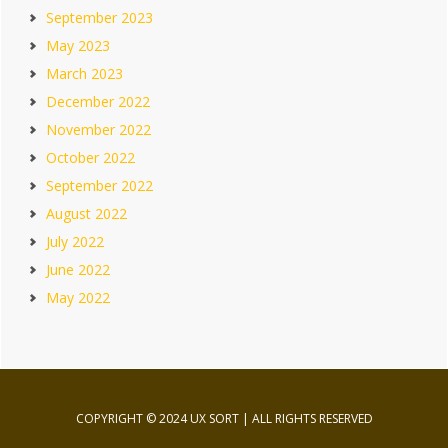
September 2023
May 2023
March 2023
December 2022
November 2022
October 2022
September 2022
August 2022
July 2022
June 2022
May 2022
COPYRIGHT © 2024 UX SORT | ALL RIGHTS RESERVED