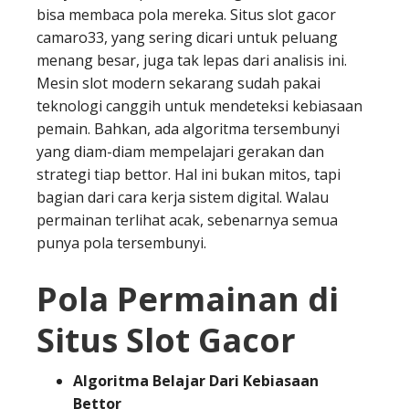
bisa membaca pola mereka. Situs slot gacor
camaro33, yang sering dicari untuk peluang
menang besar, juga tak lepas dari analisis ini.
Mesin slot modern sekarang sudah pakai
teknologi canggih untuk mendeteksi kebiasaan
pemain.
Bahkan, ada algoritma tersembunyi
yang diam-diam mempelajari gerakan dan
strategi tiap bettor. Hal ini bukan mitos, tapi
bagian dari cara kerja sistem digital. Walau
permainan terlihat acak, sebenarnya semua
punya pola tersembunyi.
Pola Permainan di
Situs Slot Gacor
Algoritma Belajar Dari Kebiasaan
Bettor