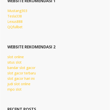
WEBSITE REKOMENDASI 1
Mustang303
Tesla338
Lexus888
QQfullbet
WEBSITE REKOMENDASI 2
slot online
situs slot
bandar slot gacor
slot gacor terbaru
slot gacor hari ini
judi slot online
mpo slot
RECENT POSTS