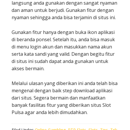
langsung anda gunakan dengan sangat nyaman
dan aman untuk berjudi. Gunakan fitur dengan
nyaman sehingga anda bisa terjamin di situs ini.
Gunakan fitur hanya dengan buka ikon aplikasi
di beranda ponsel. Setelah itu, anda bisa masuk
di menu login akun dan masukkan nama akun
serta kata sandi yang valid. Dengan begitu fitur
di situs ini sudah dapat anda gunakan untuk
akses bermain.
Melalui ulasan yang diberikan ini anda telah bisa
mengenal dengan baik step download aplikasi
dari situs. Segera bermain dan manfaatkan
banyak fasilitas fitur yang diberikan situs Slot
Pulsa agar anda lebih dimudahkan.
Filed Under:
Online Gambling
,
RTP Slots
,
Slots
,
Tips
,
Trik