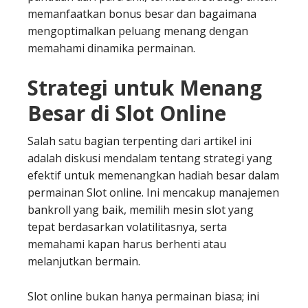
memanfaatkan bonus besar dan bagaimana
mengoptimalkan peluang menang dengan
memahami dinamika permainan.
Strategi untuk Menang
Besar di Slot Online
Salah satu bagian terpenting dari artikel ini
adalah diskusi mendalam tentang strategi yang
efektif untuk memenangkan hadiah besar dalam
permainan Slot online. Ini mencakup manajemen
bankroll yang baik, memilih mesin slot yang
tepat berdasarkan volatilitasnya, serta
memahami kapan harus berhenti atau
melanjutkan bermain.
Slot online bukan hanya permainan biasa; ini