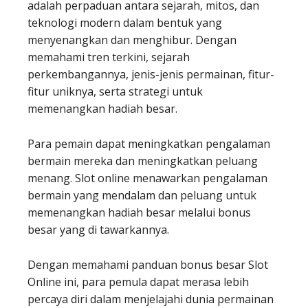
adalah perpaduan antara sejarah, mitos, dan
teknologi modern dalam bentuk yang
menyenangkan dan menghibur. Dengan
memahami tren terkini, sejarah
perkembangannya, jenis-jenis permainan, fitur-
fitur uniknya, serta strategi untuk
memenangkan hadiah besar.
Para pemain dapat meningkatkan pengalaman
bermain mereka dan meningkatkan peluang
menang. Slot online menawarkan pengalaman
bermain yang mendalam dan peluang untuk
memenangkan hadiah besar melalui bonus
besar yang di tawarkannya.
Dengan memahami panduan bonus besar Slot
Online ini, para pemula dapat merasa lebih
percaya diri dalam menjelajahi dunia permainan