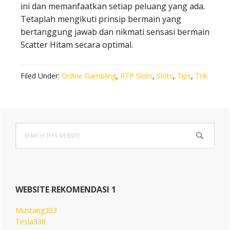
ini dan memanfaatkan setiap peluang yang ada.
Tetaplah mengikuti prinsip bermain yang
bertanggung jawab dan nikmati sensasi bermain
Scatter Hitam secara optimal.
Filed Under:
Online Gambling
,
RTP Slots
,
Slots
,
Tips
,
Trik
Primary
Search
Sidebar
this
website
WEBSITE REKOMENDASI 1
Mustang303
Tesla338