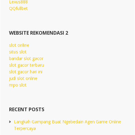
Lexus888
QQfullbet
WEBSITE REKOMENDASI 2
slot online
situs slot
bandar slot gacor
slot gacor terbaru
slot gacor hari ini
judi slot online
mpo slot
RECENT POSTS
Langkah Gampang Buat Ngebedain Agen Game Online
Terpercaya