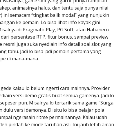
a. Biasanya, game slot yang gacor punya tampilan
kep, animasinya halus, dan tentu saja punya nilai
) ini semacam “tingkat balik modal” yang nunjukin
enangan ke pemain.
Lo bisa lihat info kayak gini
Misalnya di Pragmatic Play, PG Soft, atau Habanero.
 dari persentase RTP, fitur bonus, sampai preview
 resmi juga suka nyediain info detail soal slot yang
ng tahu. Jadi lo bisa jadi pemain pertama yang
hype di mana-mana.
ede kalau lo belum ngerti cara mainnya. Provider
diain versi demo gratis buat semua gamenya. Jadi lo
 sepeser pun.
Misalnya lo tertarik sama game “Surga
n dulu versi demonya.
Di situ lo bisa belajar pola
sampai ngerasain ritme permainannya. Kalau udah
eh pindah ke mode taruhan asli. Ini jauh lebih aman