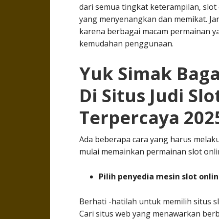
dari semua tingkat keterampilan, sl
yang menyenangkan dan memikat. Jang
karena berbagai macam permainan ya
kemudahan penggunaan.
Yuk Simak Bag
Di Situs Judi Sl
Terpercaya 20
Ada beberapa cara yang harus melaku
mulai memainkan permainan slot onlin
Pilih penyedia mesin slot onli
Berhati -hatilah untuk memilih situs 
Cari situs web yang menawarkan berbag