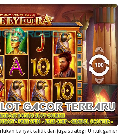
erlukan banyak taktik dan juga strategi. Untuk gamer