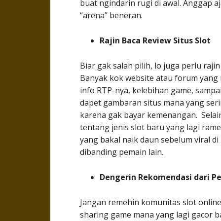
buat ngindarin rugi di awal. Anggap a
“arena” beneran.
Rajin Baca Review Situs Slot
Biar gak salah pilih, lo juga perlu raji
Banyak kok website atau forum yang ng
info RTP-nya, kelebihan game, sampai
dapet gambaran situs mana yang seri
karena gak bayar kemenangan.
Selai
tentang jenis slot baru yang lagi ram
yang bakal naik daun sebelum viral di 
dibanding pemain lain.
Dengerin Rekomendasi dari P
Jangan remehin komunitas slot onlin
sharing game mana yang lagi gacor b