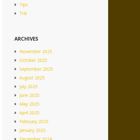
Tips
Trik
ARCHIVES
November 2025
October 2025
September 2025
August 2025
July 2025
June 2025
May 2025
April 2025
February 2025
January 2025
December 2024