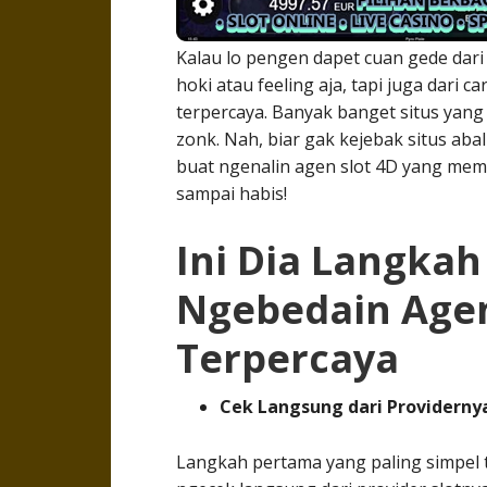
Kalau lo pengen dapet cuan gede dar
hoki atau feeling aja, tapi juga dari 
terpercaya. Banyak banget situs ya
zonk. Nah, biar gak kejebak situs ab
buat ngenalin agen slot 4D yang mem
sampai habis!
Ini Dia Langka
Ngebedain Age
Terpercaya
Cek Langsung dari Providern
Langkah pertama yang paling simpel t