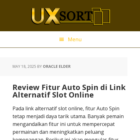
Skip
Skip
Skip
to
to
to
primary
main
primary
navigation
content
sidebar
Menu
MAY 18, 2025
BY
ORACLE ELDER
Review Fitur Auto Spin di Link
Alternatif Slot Online
Pada link alternatif slot online, fitur Auto Spin
tetap menjadi daya tarik utama. Banyak pemain
mengandalkan fitur ini untuk mempercepat
permainan dan meningkatkan peluang
kemenangan. Berikut ini akan mengulas fitur