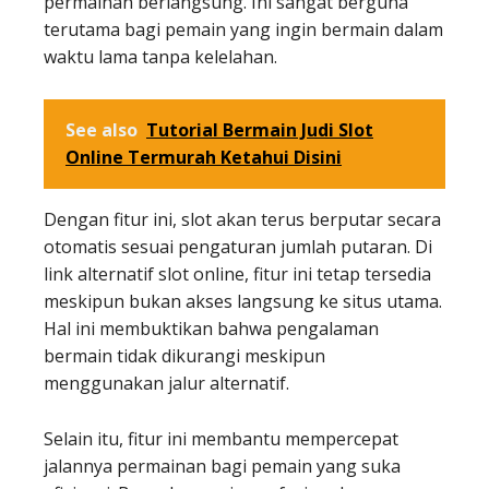
permainan berlangsung. Ini sangat berguna
terutama bagi pemain yang ingin bermain dalam
waktu lama tanpa kelelahan.
See also
Tutorial Bermain Judi Slot
Online Termurah Ketahui Disini
Dengan fitur ini, slot akan terus berputar secara
otomatis sesuai pengaturan jumlah putaran. Di
link alternatif slot online, fitur ini tetap tersedia
meskipun bukan akses langsung ke situs utama.
Hal ini membuktikan bahwa pengalaman
bermain tidak dikurangi meskipun
menggunakan jalur alternatif.
Selain itu, fitur ini membantu mempercepat
jalannya permainan bagi pemain yang suka