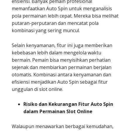
efisiensi. Banyak pemain profesional
memanfaatkan Auto Spin untuk menganalisis
pola permainan lebih cepat. Mereka bisa melihat
putaran-perputaran dan mencatat pola
kombinasi yang sering muncul.
Selain kenyamanan, fitur ini juga memberikan
kebebasan lebih dalam mengelola waktu
bermain. Pemain bisa menyisihkan perhatian
sejenak dan membiarkan permainan berjalan
otomatis. Kombinasi antara kenyamanan dan
efisiensi menjadikan Auto Spin sebagai fitur
unggulan di slot online.
Risiko dan Kekurangan Fitur Auto Spin
dalam Permainan Slot Online
Walaupun menawarkan berbagai kemudahan,