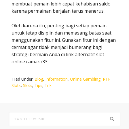
membuat pemain lebih cepat kehabisan saldo
karena permainan berjalan terus menerus.
Oleh karena itu, penting bagi setiap pemain
untuk tetap disiplin dan memasang batas saat
menggunakan fitur ini. Gunakan fitur ini dengan
cermat agar tidak menjadi bumerang bagi
strategi bermain Anda di link alternatif slot
online camaro33.
Filed Under:
Blog
,
Information
,
Online Gambling
,
RTP
Slots
,
Slots
,
Tips
,
Trik
Primary
Search
Sidebar
this
website