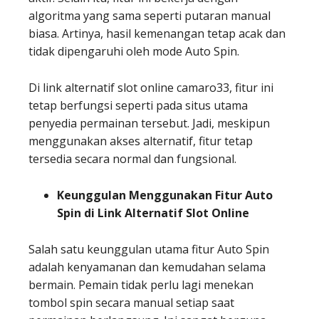
algoritma yang sama seperti putaran manual
biasa. Artinya, hasil kemenangan tetap acak dan
tidak dipengaruhi oleh mode Auto Spin.
Di link alternatif slot online camaro33, fitur ini
tetap berfungsi seperti pada situs utama
penyedia permainan tersebut. Jadi, meskipun
menggunakan akses alternatif, fitur tetap
tersedia secara normal dan fungsional.
Keunggulan Menggunakan Fitur Auto
Spin di Link Alternatif Slot Online
Salah satu keunggulan utama fitur Auto Spin
adalah kenyamanan dan kemudahan selama
bermain. Pemain tidak perlu lagi menekan
tombol spin secara manual setiap saat