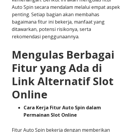
Auto Spin secara mendalam melalui empat aspek
penting. Setiap bagian akan membahas
bagaimana fitur ini bekerja, manfaat yang
ditawarkan, potensi risikonya, serta
rekomendasi penggunaannya.
Mengulas Berbagai
Fitur yang Ada di
Link Alternatif Slot
Online
Cara Kerja Fitur Auto Spin dalam
Permainan Slot Online
Fitur Auto Spin bekerja dengan memberikan