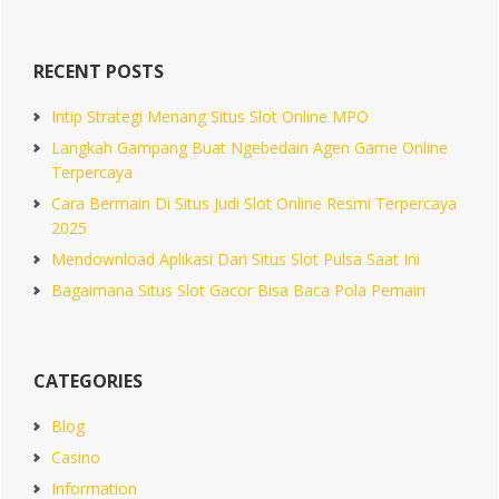
RECENT POSTS
Intip Strategi Menang Situs Slot Online MPO
Langkah Gampang Buat Ngebedain Agen Game Online
Terpercaya
Cara Bermain Di Situs Judi Slot Online Resmi Terpercaya
2025
Mendownload Aplikasi Dari Situs Slot Pulsa Saat Ini
Bagaimana Situs Slot Gacor Bisa Baca Pola Pemain
CATEGORIES
Blog
Casino
Information