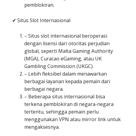
pemblokiran.
✔ Situs Slot Internasional
– Situs slot internasional beroperasi
dengan lisensi dari otoritas perjudian
global, seperti Malta Gaming Authority
(MGA), Curacao eGaming, atau UK
Gambling Commission (UKGC).
– Lebih fleksibel dalam menawarkan
berbagai layanan kepada pemain dari
berbagai negara.
– Beberapa situs internasional bisa
terkena pemblokiran di negara-negara
tertentu, sehingga pemain perlu
menggunakan VPN atau mirror link untuk
mengaksesnya.