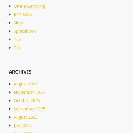
Online Gambling
RTP Slots
Slots
Sportsbook
Tips
Trik
ARCHIVES
August 2026
November 2025
October 2025
September 2025
August 2025
July 2025