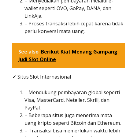
– Menyediakan pembayaran melalui e-
wallet seperti OVO, GoPay, DANA, dan
LinkAja.
– Proses transaksi lebih cepat karena tidak
perlu konversi mata uang.
See also
Berikut Kiat Menang Gampang
Judi Slot Online
✔ Situs Slot Internasional
– Mendukung pembayaran global seperti
Visa, MasterCard, Neteller, Skrill, dan
PayPal.
– Beberapa situs juga menerima mata
uang kripto seperti Bitcoin dan Ethereum.
– Transaksi bisa memerlukan waktu lebih