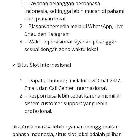
– Layanan pelanggan berbahasa
Indonesia, sehingga lebih mudah di pahami
oleh pemain lokal.
– Biasanya tersedia melalui WhatsApp, Live
Chat, dan Telegram.
– Waktu operasional layanan pelanggan
sesuai dengan zona waktu lokal.
✔ Situs Slot Internasional
– Dapat di hubungi melalui Live Chat 24/7,
Email, dan Call Center Internasional.
– Respon bisa lebih cepat karena memiliki
sistem customer support yang lebih
profesional.
Jika Anda merasa lebih nyaman menggunakan
bahasa Indonesia, situs slot lokal adalah pilihan