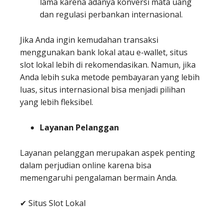
lama karena adanya konversi mata uang
dan regulasi perbankan internasional.
Jika Anda ingin kemudahan transaksi
menggunakan bank lokal atau e-wallet, situs
slot lokal lebih di rekomendasikan. Namun, jika
Anda lebih suka metode pembayaran yang lebih
luas, situs internasional bisa menjadi pilihan
yang lebih fleksibel.
Layanan Pelanggan
Layanan pelanggan merupakan aspek penting
dalam perjudian online karena bisa
memengaruhi pengalaman bermain Anda.
✔ Situs Slot Lokal