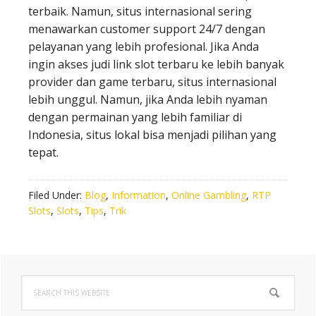
terbaik. Namun, situs internasional sering
menawarkan customer support 24/7 dengan
pelayanan yang lebih profesional. Jika Anda
ingin akses judi link slot terbaru ke lebih banyak
provider dan game terbaru, situs internasional
lebih unggul. Namun, jika Anda lebih nyaman
dengan permainan yang lebih familiar di
Indonesia, situs lokal bisa menjadi pilihan yang
tepat.
Filed Under:
Blog
,
Information
,
Online Gambling
,
RTP
Slots
,
Slots
,
Tips
,
Trik
Primary
Search
Sidebar
this
website