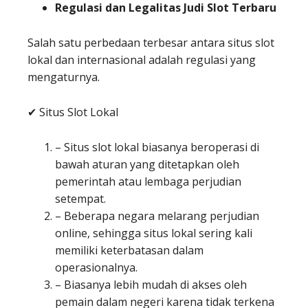
Regulasi dan Legalitas Judi Slot Terbaru
Salah satu perbedaan terbesar antara situs slot
lokal dan internasional adalah regulasi yang
mengaturnya.
✔ Situs Slot Lokal
– Situs slot lokal biasanya beroperasi di
bawah aturan yang ditetapkan oleh
pemerintah atau lembaga perjudian
setempat.
– Beberapa negara melarang perjudian
online, sehingga situs lokal sering kali
memiliki keterbatasan dalam
operasionalnya.
– Biasanya lebih mudah di akses oleh
pemain dalam negeri karena tidak terkena