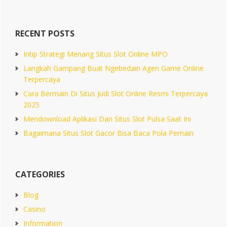
RECENT POSTS
Intip Strategi Menang Situs Slot Online MPO
Langkah Gampang Buat Ngebedain Agen Game Online
Terpercaya
Cara Bermain Di Situs Judi Slot Online Resmi Terpercaya
2025
Mendownload Aplikasi Dari Situs Slot Pulsa Saat Ini
Bagaimana Situs Slot Gacor Bisa Baca Pola Pemain
CATEGORIES
Blog
Casino
Information