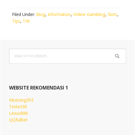
Filed Under:
Blog
,
Information
,
Online Gambling
,
Slots
,
Tips
,
Trik
Primary
Search
Sidebar
this
website
WEBSITE REKOMENDASI 1
Mustang303
Tesla338
Lexus888
QQfullbet