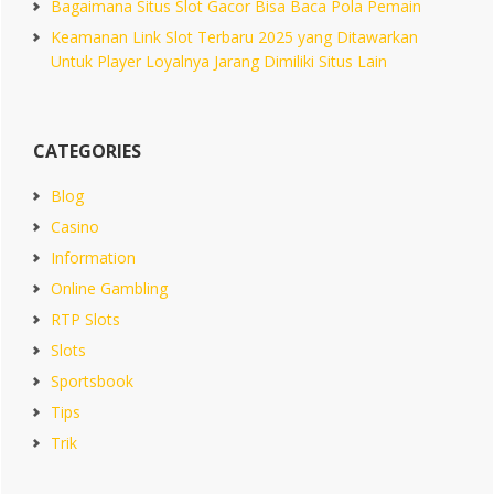
Bagaimana Situs Slot Gacor Bisa Baca Pola Pemain
Keamanan Link Slot Terbaru 2025 yang Ditawarkan
Untuk Player Loyalnya Jarang Dimiliki Situs Lain
CATEGORIES
Blog
Casino
Information
Online Gambling
RTP Slots
Slots
Sportsbook
Tips
Trik