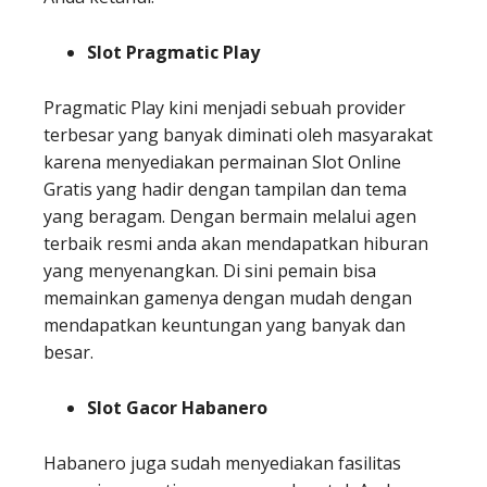
Slot Pragmatic Play
Pragmatic Play kini menjadi sebuah provider
terbesar yang banyak diminati oleh masyarakat
karena menyediakan permainan Slot Online
Gratis yang hadir dengan tampilan dan tema
yang beragam. Dengan bermain melalui agen
terbaik resmi anda akan mendapatkan hiburan
yang menyenangkan. Di sini pemain bisa
memainkan gamenya dengan mudah dengan
mendapatkan keuntungan yang banyak dan
besar.
Slot Gacor Habanero
Habanero juga sudah menyediakan fasilitas