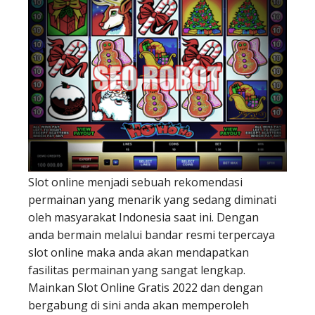
Slot online menjadi sebuah rekomendasi
permainan yang menarik yang sedang diminati
oleh masyarakat Indonesia saat ini. Dengan
anda bermain melalui bandar resmi terpercaya
slot online maka anda akan mendapatkan
fasilitas permainan yang sangat lengkap.
Mainkan Slot Online Gratis 2022 dan dengan
bergabung di sini anda akan memperoleh