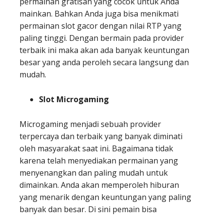
permainan gratisan yang cocok untuk Anda
mainkan. Bahkan Anda juga bisa menikmati
permainan slot gacor dengan nilai RTP yang
paling tinggi. Dengan bermain pada provider
terbaik ini maka akan ada banyak keuntungan
besar yang anda peroleh secara langsung dan
mudah.
Slot Microgaming
Microgaming menjadi sebuah provider
terpercaya dan terbaik yang banyak diminati
oleh masyarakat saat ini. Bagaimana tidak
karena telah menyediakan permainan yang
menyenangkan dan paling mudah untuk
dimainkan. Anda akan memperoleh hiburan
yang menarik dengan keuntungan yang paling
banyak dan besar. Di sini pemain bisa