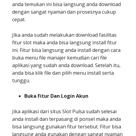
anda temukan ini bisa langsung anda download
dengan sangat nyaman dan prosesnya cukup
cepat.
Jika anda sudah melakukan download fasilitas
fitur slot maka anda bisa langsung install fitur
ini. Fitur bisa langsung anda install dengan cara
buka menu file manajer kemudian cari file
aplikasi yang sudah anda download. Setelah itu,
anda bisa klik file dan pilih menu install serta
tunggu.
Buka Fitur Dan Login Akun
Jika aplikasi dari situs Slot Pulsa sudah selesai
anda install dan terpasang di ponsel maka anda
bisa langsung gunakan fitur tersebut. Fitur bisa
langsung anda gunakan dengan sangat nyaman