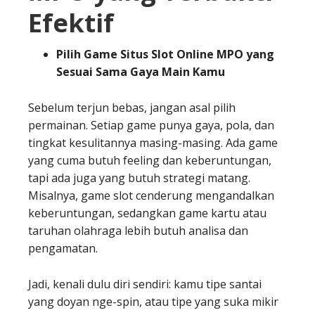
Efektif
Pilih Game Situs Slot Online MPO yang
Sesuai Sama Gaya Main Kamu
Sebelum terjun bebas, jangan asal pilih
permainan. Setiap game punya gaya, pola, dan
tingkat kesulitannya masing-masing. Ada game
yang cuma butuh feeling dan keberuntungan,
tapi ada juga yang butuh strategi matang.
Misalnya, game slot cenderung mengandalkan
keberuntungan, sedangkan game kartu atau
taruhan olahraga lebih butuh analisa dan
pengamatan.
Jadi, kenali dulu diri sendiri: kamu tipe santai
yang doyan nge-spin, atau tipe yang suka mikir