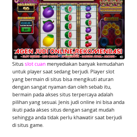
Situs
slot cuan
menyediakan banyak kemudahan
untuk player saat sedang berjudi. Player slot
yang bermain di situs bisa mengikuti aturan
dengan sangat nyaman dan oleh sebab itu,
bermain pada akses situs terpercaya adalah
pilihan yang sesuai.
Jenis judi online ini bisa anda
ikuti pada akses situs dengan sangat mudah
sehingga anda tidak perlu khawatir saat berjudi
di situs game.