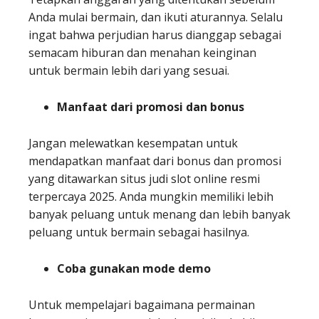
Anda mulai bermain, dan ikuti aturannya. Selalu
ingat bahwa perjudian harus dianggap sebagai
semacam hiburan dan menahan keinginan
untuk bermain lebih dari yang sesuai.
Manfaat dari promosi dan bonus
Jangan melewatkan kesempatan untuk
mendapatkan manfaat dari bonus dan promosi
yang ditawarkan situs judi slot online resmi
terpercaya 2025. Anda mungkin memiliki lebih
banyak peluang untuk menang dan lebih banyak
peluang untuk bermain sebagai hasilnya.
Coba gunakan mode demo
Untuk mempelajari bagaimana permainan