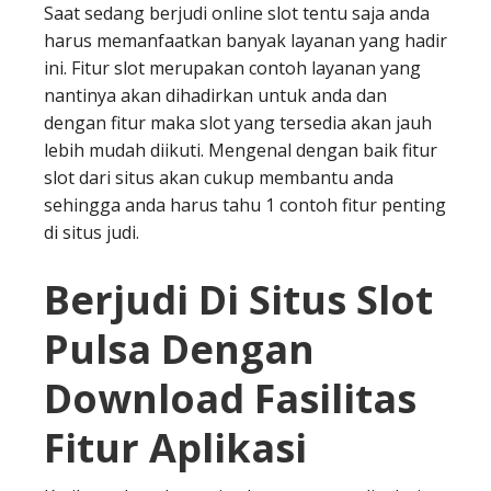
Saat sedang berjudi online slot tentu saja anda
harus memanfaatkan banyak layanan yang hadir
ini.
Fitur slot merupakan contoh layanan yang
nantinya akan dihadirkan untuk anda dan
dengan fitur maka slot yang tersedia akan jauh
lebih mudah diikuti. Mengenal dengan baik fitur
slot dari situs akan cukup membantu anda
sehingga anda harus tahu 1 contoh fitur penting
di situs judi.
Berjudi Di Situs Slot
Pulsa Dengan
Download Fasilitas
Fitur Aplikasi