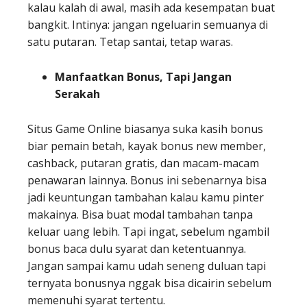
kalau kalah di awal, masih ada kesempatan buat
bangkit. Intinya: jangan ngeluarin semuanya di
satu putaran. Tetap santai, tetap waras.
Manfaatkan Bonus, Tapi Jangan
Serakah
Situs Game Online biasanya suka kasih bonus
biar pemain betah, kayak bonus new member,
cashback, putaran gratis, dan macam-macam
penawaran lainnya. Bonus ini sebenarnya bisa
jadi keuntungan tambahan kalau kamu pinter
makainya. Bisa buat modal tambahan tanpa
keluar uang lebih.
Tapi ingat, sebelum ngambil
bonus baca dulu syarat dan ketentuannya.
Jangan sampai kamu udah seneng duluan tapi
ternyata bonusnya nggak bisa dicairin sebelum
memenuhi syarat tertentu.