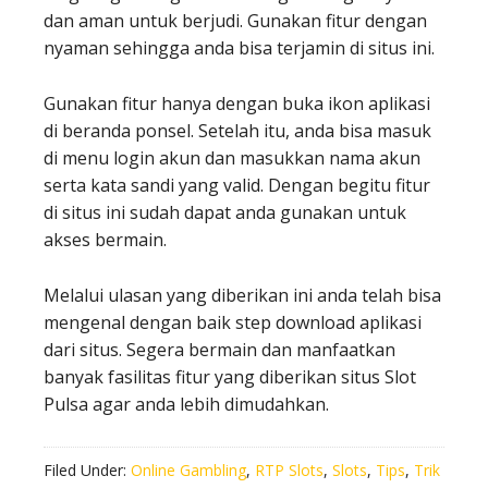
dan aman untuk berjudi. Gunakan fitur dengan
nyaman sehingga anda bisa terjamin di situs ini.
Gunakan fitur hanya dengan buka ikon aplikasi
di beranda ponsel. Setelah itu, anda bisa masuk
di menu login akun dan masukkan nama akun
serta kata sandi yang valid. Dengan begitu fitur
di situs ini sudah dapat anda gunakan untuk
akses bermain.
Melalui ulasan yang diberikan ini anda telah bisa
mengenal dengan baik step download aplikasi
dari situs. Segera bermain dan manfaatkan
banyak fasilitas fitur yang diberikan situs Slot
Pulsa agar anda lebih dimudahkan.
Filed Under:
Online Gambling
,
RTP Slots
,
Slots
,
Tips
,
Trik