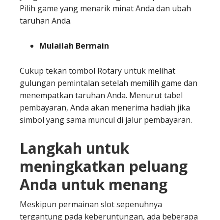
Pilih game yang menarik minat Anda dan ubah
taruhan Anda.
Mulailah Bermain
Cukup tekan tombol Rotary untuk melihat
gulungan pemintalan setelah memilih game dan
menempatkan taruhan Anda. Menurut tabel
pembayaran, Anda akan menerima hadiah jika
simbol yang sama muncul di jalur pembayaran.
Langkah untuk
meningkatkan peluang
Anda untuk menang
Meskipun permainan slot sepenuhnya
tergantung pada keberuntungan, ada beberapa