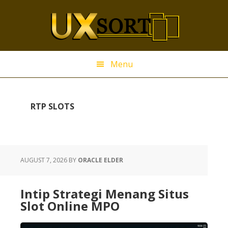
Skip
Skip
Skip
to
to
to
primary
main
primary
navigation
content
sidebar
Menu
RTP SLOTS
AUGUST 7, 2026
BY
ORACLE ELDER
Intip Strategi Menang Situs
Slot Online MPO