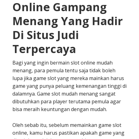
Online Gampang
Menang Yang Hadir
Di Situs Judi
Terpercaya
Bagi yang ingin bermain slot online mudah
menang, para pemula tentu saja tidak boleh
lupa jika game slot yang mereka mainkan harus
game yang punya peluang kemenangan tinggi di
dalamnya. Game slot mudah menang sangat
dibutuhkan para player terutama pemula agar
bisa meraih keuntungan dengan mudah.
Oleh sebab itu, sebelum memainkan game slot
online, kamu harus pastikan apakah game yang