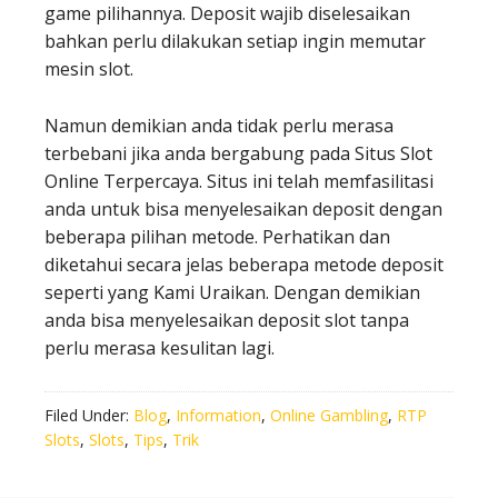
game pilihannya. Deposit wajib diselesaikan
bahkan perlu dilakukan setiap ingin memutar
mesin slot.
Namun demikian anda tidak perlu merasa
terbebani jika anda bergabung pada Situs Slot
Online Terpercaya. Situs ini telah memfasilitasi
anda untuk bisa menyelesaikan deposit dengan
beberapa pilihan metode. Perhatikan dan
diketahui secara jelas beberapa metode deposit
seperti yang Kami Uraikan. Dengan demikian
anda bisa menyelesaikan deposit slot tanpa
perlu merasa kesulitan lagi.
Filed Under:
Blog
,
Information
,
Online Gambling
,
RTP
Slots
,
Slots
,
Tips
,
Trik