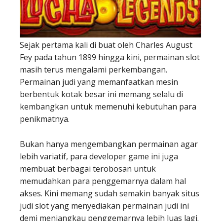
Sejak pertama kali di buat oleh Charles August
Fey pada tahun 1899 hingga kini, permainan slot
masih terus mengalami perkembangan.
Permainan judi yang memanfaatkan mesin
berbentuk kotak besar ini memang selalu di
kembangkan untuk memenuhi kebutuhan para
penikmatnya.
Bukan hanya mengembangkan permainan agar
lebih variatif, para developer game ini juga
membuat berbagai terobosan untuk
memudahkan para penggemarnya dalam hal
akses. Kini memang sudah semakin banyak situs
judi slot yang menyediakan permainan judi ini
demi menjangkau penggemarnya lebih luas lagi.