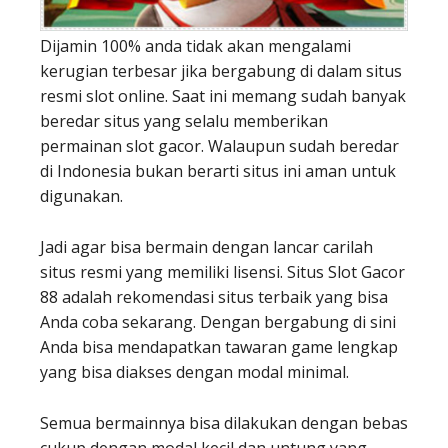
Dijamin 100% anda tidak akan mengalami
kerugian terbesar jika bergabung di dalam situs
resmi slot online. Saat ini memang sudah banyak
beredar situs yang selalu memberikan
permainan slot gacor. Walaupun sudah beredar
di Indonesia bukan berarti situs ini aman untuk
digunakan.
Jadi agar bisa bermain dengan lancar carilah
situs resmi yang memiliki lisensi. Situs Slot Gacor
88 adalah rekomendasi situs terbaik yang bisa
Anda coba sekarang. Dengan bergabung di sini
Anda bisa mendapatkan tawaran game lengkap
yang bisa diakses dengan modal minimal.
Semua bermainnya bisa dilakukan dengan bebas
cukup dengan modal kecil dan untung yang