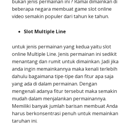
bukan jenis permainan ini ? Ramai dimainkan di
beberapa negara membuat game slot online
video semakin populer dari tahun ke tahun.
Slot Multiple Line
untuk jenis permainan yang kedua yaitu slot
online Multiple Line. Jenis permainan ini sedikit
menantang dan rumit untuk dimainkan. Jadi jika
anda ingin memainkannya maka kenali terlebih
dahulu bagaimana tipe-tipe dan fitur apa saja
yang ada di dalam permainan. Dengan
mengenali adanya fitur tersebut maka semakin
mudah dalam menjalankan permainannya.
Memiliki banyak jumlah barisan membuat Anda
harus berkonsentrasi penuh untuk memainkan
taruhan ini.