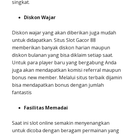
singkat.
Diskon Wajar
Diskon wajar yang akan diberikan juga mudah
untuk didapatkan. Situs Slot Gacor 88
memberikan banyak diskon harian maupun
diskon bulanan yang bisa diklaim setiap saat.
Untuk para player baru yang bergabung Anda
juga akan mendapatkan komisi referral maupun
bonus new member. Melalui situs terbaik dijamin
bisa mendapatkan bonus dengan jumlah
fantastis
Fasilitas Memadai
Saat ini slot online semakin menyenangkan
untuk dicoba dengan beragam permainan yang