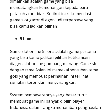
dimainkan adalah game yang bisa
mendatangkan kemenangan kepada para
petaruh atau tidak. Berikut ini rekomendasi
game slot gacor di agen judi terpercaya yang
bisa kamu jadikan pilihan:
5 Lions
Game slot online 5 lions adalah game pertama
yang bisa kamu jadikan pilihan ketika main
diagen slot online gampang menang
.
Game slot
dengan tema Asian ini memakai sentuhan tema
gold yang membuat permainan ini terlihat
semakin keren dan menyenangkan.
System pembayarannya yang besar turut
membuat game ini banyak dipilih player
Indonesia dalam rangka menambah penghasilan