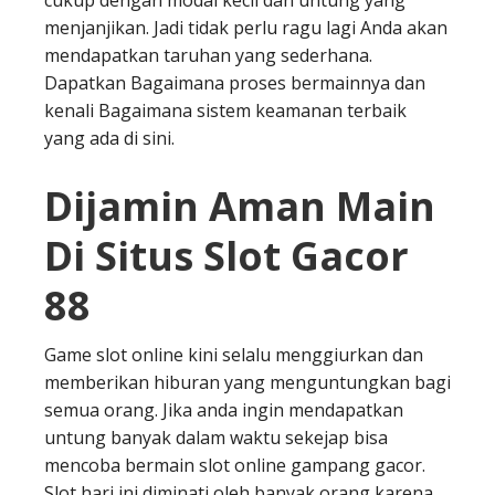
menjanjikan. Jadi tidak perlu ragu lagi Anda akan
mendapatkan taruhan yang sederhana.
Dapatkan Bagaimana proses bermainnya dan
kenali Bagaimana sistem keamanan terbaik
yang ada di sini.
Dijamin Aman Main
Di Situs Slot Gacor
88
Game slot online kini selalu menggiurkan dan
memberikan hiburan yang menguntungkan bagi
semua orang. Jika anda ingin mendapatkan
untung banyak dalam waktu sekejap bisa
mencoba bermain slot online gampang gacor.
Slot hari ini diminati oleh banyak orang karena