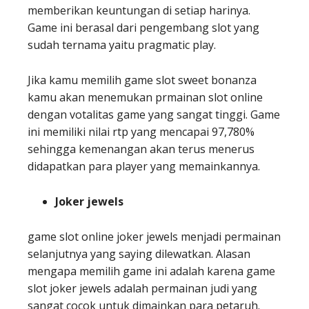
memberikan keuntungan di setiap harinya.
Game ini berasal dari pengembang slot yang
sudah ternama yaitu pragmatic play.
Jika kamu memilih game slot sweet bonanza
kamu akan menemukan prmainan slot online
dengan votalitas game yang sangat tinggi. Game
ini memiliki nilai rtp yang mencapai 97,780%
sehingga kemenangan akan terus menerus
didapatkan para player yang memainkannya.
Joker jewels
game slot online joker jewels menjadi permainan
selanjutnya yang saying dilewatkan. Alasan
mengapa memilih game ini adalah karena game
slot joker jewels adalah permainan judi yang
sangat cocok untuk dimainkan para petaruh.