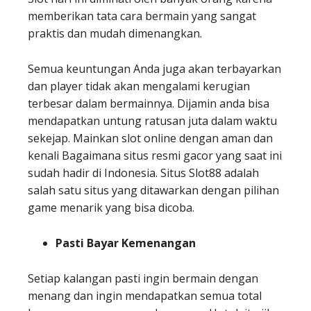
memberikan tata cara bermain yang sangat
praktis dan mudah dimenangkan.
Semua keuntungan Anda juga akan terbayarkan
dan player tidak akan mengalami kerugian
terbesar dalam bermainnya. Dijamin anda bisa
mendapatkan untung ratusan juta dalam waktu
sekejap. Mainkan slot online dengan aman dan
kenali Bagaimana situs resmi gacor yang saat ini
sudah hadir di Indonesia. Situs Slot88 adalah
salah satu situs yang ditawarkan dengan pilihan
game menarik yang bisa dicoba.
Pasti Bayar Kemenangan
Setiap kalangan pasti ingin bermain dengan
menang dan ingin mendapatkan semua total