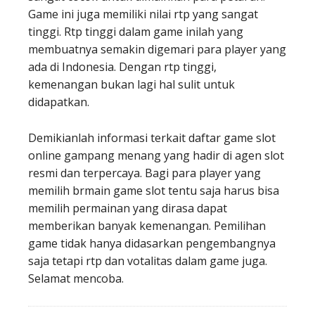
Game ini juga memiliki nilai rtp yang sangat
tinggi. Rtp tinggi dalam game inilah yang
membuatnya semakin digemari para player yang
ada di Indonesia. Dengan rtp tinggi,
kemenangan bukan lagi hal sulit untuk
didapatkan.
Demikianlah informasi terkait daftar game slot
online gampang menang yang hadir di agen slot
resmi dan terpercaya. Bagi para player yang
memilih brmain game slot tentu saja harus bisa
memilih permainan yang dirasa dapat
memberikan banyak kemenangan. Pemilihan
game tidak hanya didasarkan pengembangnya
saja tetapi rtp dan votalitas dalam game juga.
Selamat mencoba.