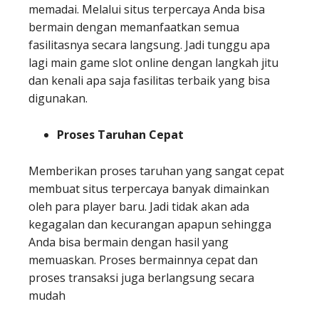
memadai. Melalui situs terpercaya Anda bisa
bermain dengan memanfaatkan semua
fasilitasnya secara langsung. Jadi tunggu apa
lagi main game slot online dengan langkah jitu
dan kenali apa saja fasilitas terbaik yang bisa
digunakan.
Proses Taruhan Cepat
Memberikan proses taruhan yang sangat cepat
membuat situs terpercaya banyak dimainkan
oleh para player baru. Jadi tidak akan ada
kegagalan dan kecurangan apapun sehingga
Anda bisa bermain dengan hasil yang
memuaskan. Proses bermainnya cepat dan
proses transaksi juga berlangsung secara
mudah