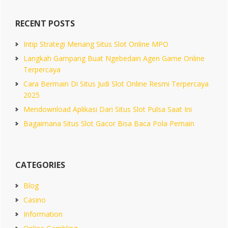
RECENT POSTS
Intip Strategi Menang Situs Slot Online MPO
Langkah Gampang Buat Ngebedain Agen Game Online
Terpercaya
Cara Bermain Di Situs Judi Slot Online Resmi Terpercaya
2025
Mendownload Aplikasi Dari Situs Slot Pulsa Saat Ini
Bagaimana Situs Slot Gacor Bisa Baca Pola Pemain
CATEGORIES
Blog
Casino
Information