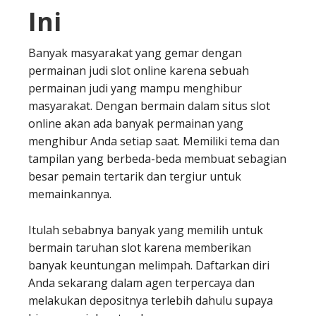
Ini
Banyak masyarakat yang gemar dengan
permainan judi slot online karena sebuah
permainan judi yang mampu menghibur
masyarakat. Dengan bermain dalam situs slot
online akan ada banyak permainan yang
menghibur Anda setiap saat. Memiliki tema dan
tampilan yang berbeda-beda membuat sebagian
besar pemain tertarik dan tergiur untuk
memainkannya.
Itulah sebabnya banyak yang memilih untuk
bermain taruhan slot karena memberikan
banyak keuntungan melimpah. Daftarkan diri
Anda sekarang dalam agen terpercaya dan
melakukan depositnya terlebih dahulu supaya