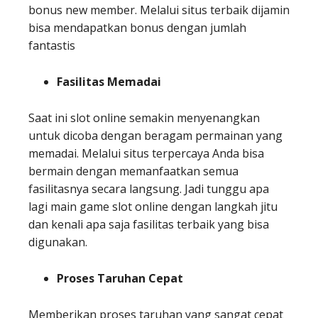
bonus new member. Melalui situs terbaik dijamin
bisa mendapatkan bonus dengan jumlah
fantastis
Fasilitas Memadai
Saat ini slot online semakin menyenangkan
untuk dicoba dengan beragam permainan yang
memadai. Melalui situs terpercaya Anda bisa
bermain dengan memanfaatkan semua
fasilitasnya secara langsung. Jadi tunggu apa
lagi main game slot online dengan langkah jitu
dan kenali apa saja fasilitas terbaik yang bisa
digunakan.
Proses Taruhan Cepat
Memberikan proses taruhan yang sangat cepat