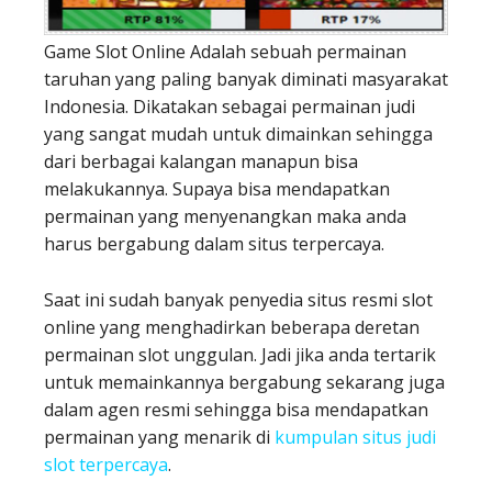
Game Slot Online Adalah sebuah permainan
taruhan yang paling banyak diminati masyarakat
Indonesia. Dikatakan sebagai permainan judi
yang sangat mudah untuk dimainkan sehingga
dari berbagai kalangan manapun bisa
melakukannya. Supaya bisa mendapatkan
permainan yang menyenangkan maka anda
harus bergabung dalam situs terpercaya.
Saat ini sudah banyak penyedia situs resmi slot
online yang menghadirkan beberapa deretan
permainan slot unggulan. Jadi jika anda tertarik
untuk memainkannya bergabung sekarang juga
dalam agen resmi sehingga bisa mendapatkan
permainan yang menarik di
kumpulan situs judi
slot terpercaya
.