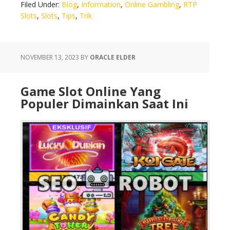
Filed Under:
Blog
,
Information
,
Online Gambling
,
RTP
Slots
,
Slots
,
Tips
,
Trik
NOVEMBER 13, 2023
BY
ORACLE ELDER
Game Slot Online Yang
Populer Dimainkan Saat Ini