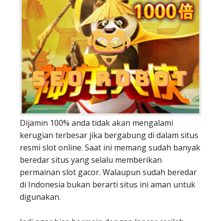
Dijamin 100% anda tidak akan mengalami
kerugian terbesar jika bergabung di dalam situs
resmi slot online. Saat ini memang sudah banyak
beredar situs yang selalu memberikan
permainan slot gacor. Walaupun sudah beredar
di Indonesia bukan berarti situs ini aman untuk
digunakan.