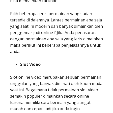
bisa memainkan taruhan.
Pilih beberapa jenis permainan yang sudah
tersedia di dalamnya. Lantas permainan apa saja
yang saat ini modern dan banyak dimainkan oleh
penggemar judi online ? Jika Anda penasaran
dengan permainan apa saja yang laris dimainkan
maka berikut ini beberapa penjelasannya untuk
anda.
Slot Video
Slot online video merupakan sebuah permainan
unggulan yang banyak diminati oleh kaum muda
saat ini. Bagaimana tidak permainan slot video
semakin populer dimainkan secara online
karena memiliki cara bermain yang sangat
mudah dan cepat. Jadi jika anda ingin