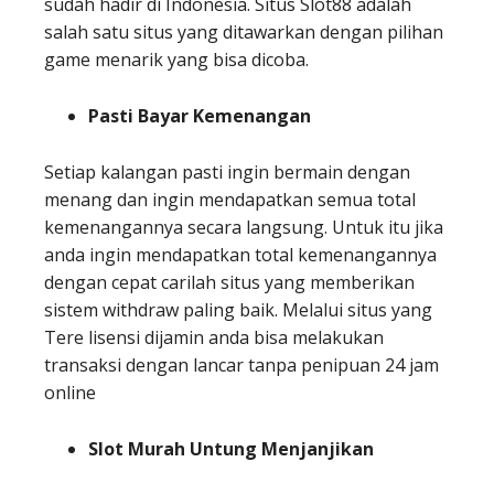
sudah hadir di Indonesia. Situs Slot88 adalah
salah satu situs yang ditawarkan dengan pilihan
game menarik yang bisa dicoba.
Pasti Bayar Kemenangan
Setiap kalangan pasti ingin bermain dengan
menang dan ingin mendapatkan semua total
kemenangannya secara langsung. Untuk itu jika
anda ingin mendapatkan total kemenangannya
dengan cepat carilah situs yang memberikan
sistem withdraw paling baik. Melalui situs yang
Tere lisensi dijamin anda bisa melakukan
transaksi dengan lancar tanpa penipuan 24 jam
online
Slot Murah Untung Menjanjikan