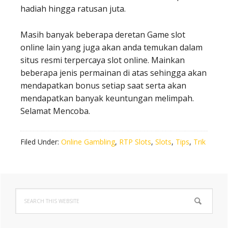
hadiah hingga ratusan juta.
Masih banyak beberapa deretan Game slot
online lain yang juga akan anda temukan dalam
situs resmi terpercaya slot online. Mainkan
beberapa jenis permainan di atas sehingga akan
mendapatkan bonus setiap saat serta akan
mendapatkan banyak keuntungan melimpah.
Selamat Mencoba.
Filed Under:
Online Gambling
,
RTP Slots
,
Slots
,
Tips
,
Trik
Primary
Search
Sidebar
this
website