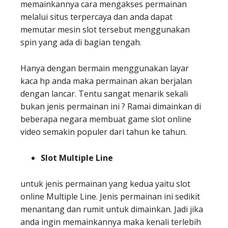
memainkannya cara mengakses permainan
melalui situs terpercaya dan anda dapat
memutar mesin slot tersebut menggunakan
spin yang ada di bagian tengah.
Hanya dengan bermain menggunakan layar
kaca hp anda maka permainan akan berjalan
dengan lancar. Tentu sangat menarik sekali
bukan jenis permainan ini ? Ramai dimainkan di
beberapa negara membuat game slot online
video semakin populer dari tahun ke tahun.
Slot Multiple Line
untuk jenis permainan yang kedua yaitu slot
online Multiple Line. Jenis permainan ini sedikit
menantang dan rumit untuk dimainkan. Jadi jika
anda ingin memainkannya maka kenali terlebih