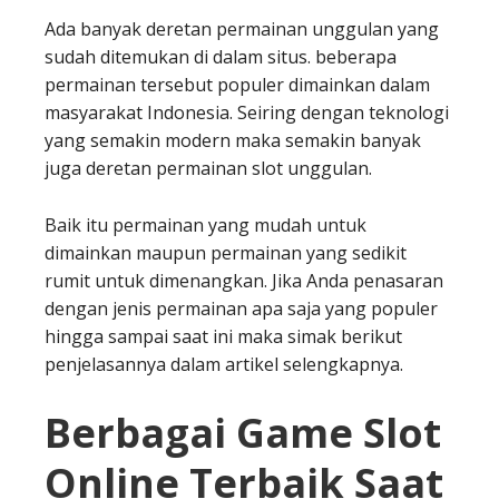
Ada banyak deretan permainan unggulan yang
sudah ditemukan di dalam situs. beberapa
permainan tersebut populer dimainkan dalam
masyarakat Indonesia. Seiring dengan teknologi
yang semakin modern maka semakin banyak
juga deretan permainan slot unggulan.
Baik itu permainan yang mudah untuk
dimainkan maupun permainan yang sedikit
rumit untuk dimenangkan. Jika Anda penasaran
dengan jenis permainan apa saja yang populer
hingga sampai saat ini maka simak berikut
penjelasannya dalam artikel selengkapnya.
Berbagai Game Slot
Online Terbaik Saat