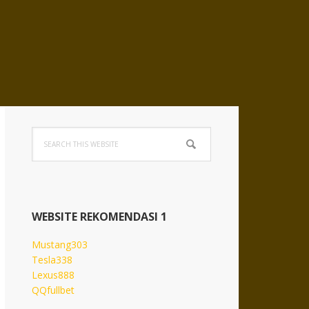
Primary
Search
Sidebar
this
website
WEBSITE REKOMENDASI 1
Mustang303
Tesla338
Lexus888
QQfullbet