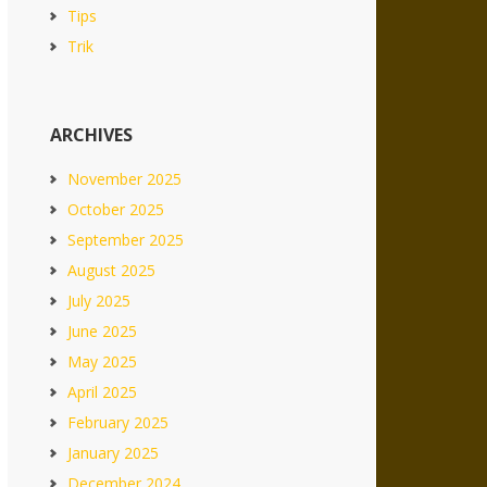
Tips
Trik
ARCHIVES
November 2025
October 2025
September 2025
August 2025
July 2025
June 2025
May 2025
April 2025
February 2025
January 2025
December 2024