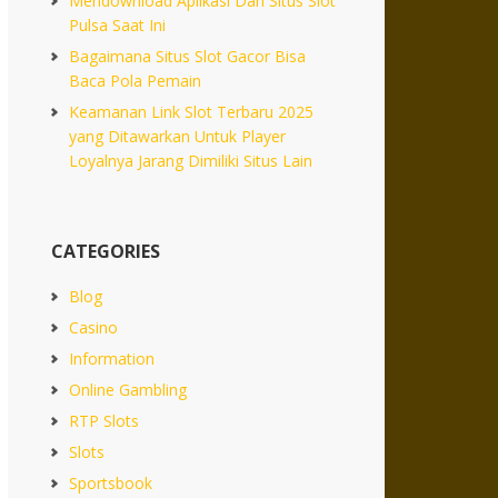
Mendownload Aplikasi Dari Situs Slot
Pulsa Saat Ini
Bagaimana Situs Slot Gacor Bisa
Baca Pola Pemain
Keamanan Link Slot Terbaru 2025
yang Ditawarkan Untuk Player
Loyalnya Jarang Dimiliki Situs Lain
CATEGORIES
Blog
Casino
Information
Online Gambling
RTP Slots
Slots
Sportsbook