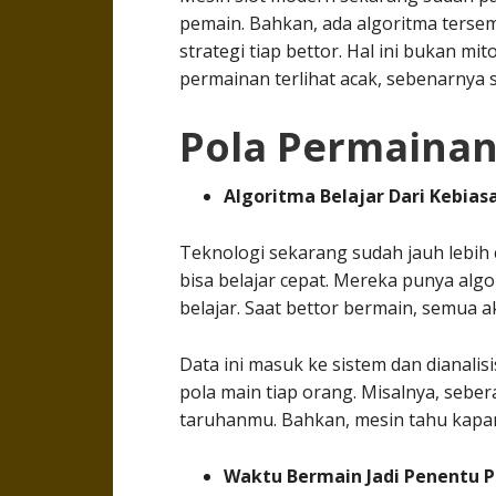
pemain.
Bahkan, ada algoritma terse
strategi tiap bettor. Hal ini bukan mito
permainan terlihat acak, sebenarnya
Pola Permainan 
Algoritma Belajar Dari Kebias
Teknologi sekarang sudah jauh lebih 
bisa belajar cepat. Mereka punya alg
belajar. Saat bettor bermain, semua ak
Data ini masuk ke sistem dan dianalisi
pola main tiap orang. Misalnya, sebe
taruhanmu. Bahkan, mesin tahu kapan
Waktu Bermain Jadi Penentu 