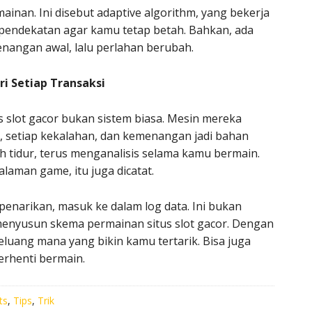
ainan. Ini disebut adaptive algorithm, yang bekerja
 pendekatan agar kamu tetap betah. Bahkan, ada
nangan awal, lalu perlahan berubah.
ri Setiap Transaksi
 slot gacor bukan sistem biasa. Mesin mereka
n, setiap kekalahan, dan kemenangan jadi bahan
h tidur, terus menganalisis selama kamu bermain.
aman game, itu juga dicatat.
 penarikan, masuk ke dalam log data.
Ini bukan
 menyusun skema permainan situs slot gacor. Dengan
eluang mana yang bikin kamu tertarik. Bisa juga
rhenti bermain.
ts
,
Tips
,
Trik