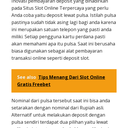
Inovasi pembayaran deposit yang dihadirkan
pada Situs Slot Online Terpercaya yang perlu
Anda coba yaitu deposit lewat pulsa. Istilah pulsa
pastinya sudah tidak asing lagi bagi anda karena
ini merupakan satuan telepon yang pasti anda
miliki. Setiap pengguna kartu perdana pasti
akan memahami apa itu pulsa. Saat ini berusaha
biasa digunakan sebagai alat pembayaran
transaksi online seperti deposit slot.
See also
Tips Menang Dari Slot Online
Gratis Freebet
Nominal dari pulsa tersebut saat ini bisa anda
setarakan dengan nominal dari Rupiah asli.
Alternatif untuk melakukan deposit dengan
pulsa sendiri terdapat dua pilihan yaitu lewat