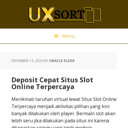
Skip
Skip
Skip
to
to
to
primary
main
primary
navigation
content
sidebar
Menu
DECEMBER 13, 2023
BY
ORACLE ELDER
Deposit Cepat Situs Slot
Online Terpercaya
Menikmati taruhan virtual lewat Situs Slot Online
Terpercaya menjadi aktivitas pilihan yang kini
banyak dilakukan oleh player. Bermain slot akan
lebih seru jika dilakukan pada situs ini karena
ditawarkan sistem yang lebih modern.