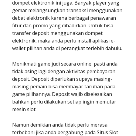
dompet elektronik ini juga. Banyak player yang
gemar melangsungkan transaksi menggunakan
debat elektronik karena berbagai penawaran
fitur dan promo yang dihadirkan. Untuk bisa
transfer deposit menggunakan dompet
elektronik, maka anda perlu install aplikasi e-
wallet pilihan anda di perangkat terlebih dahulu.
Menikmati game judi secara online, pasti anda
tidak asing lagi dengan aktivitas pembayaran
deposit. Deposit diperlukan supaya masing-
masing pemain bisa membayar taruhan pada
game pilihannya. Deposit wajib diselesaikan
bahkan perlu dilakukan setiap ingin memutar
mesin slot.
Namun demikian anda tidak perlu merasa
terbebani jika anda bergabung pada Situs Slot