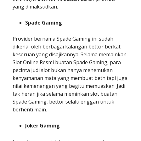
yang dimaksudkan;
Spade Gaming
Provider bernama Spade Gaming ini sudah
dikenal oleh berbagai kalangan bettor berkat
keseruan yang disajikannya. Selama memainkan
Slot Online Resmi buatan Spade Gaming, para
pecinta judi slot bukan hanya menemukan
kenyamanan mata yang membuat beth tapi juga
nilai kemenangan yang begitu memuaskan. Jadi
tak heran jika selama meminkan slot buatan
Spade Gaming, bettor selalu enggan untuk
berhenti main.
Joker Gaming