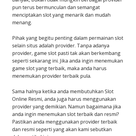
pun terus bermunculan dan semangat
menciptakan slot yang menarik dan mudah
menang.
Pihak yang begitu penting dalam permainan slot
selain situs adalah provider. Tanpa adanya
provider, game slot pasti tak akan berkembang
seperti sekarang ini. Jika anda ingin menemukan
game slot yang terbaik, maka anda harus
menemukan provider terbaik pula.
Sama halnya ketika anda membutuhkan Slot
Online Resmi, anda juga harus menggunakan
provider yang demikian. Namun bagaimana jika
anda ingin menemukan slot terbaik dan resmi?
Pastikan anda menggunakan provider terbaik
dan resmi seperti yang akan kami sebutkan