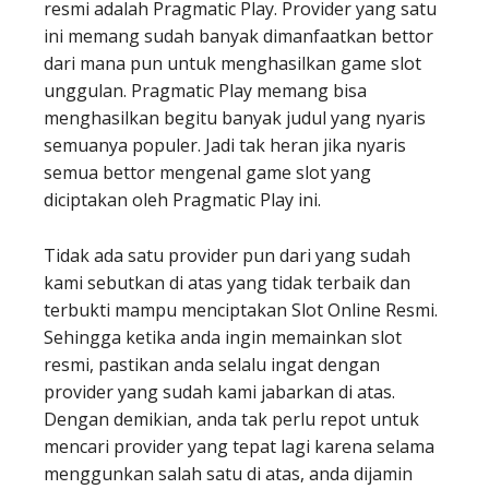
resmi adalah Pragmatic Play. Provider yang satu
ini memang sudah banyak dimanfaatkan bettor
dari mana pun untuk menghasilkan game slot
unggulan. Pragmatic Play memang bisa
menghasilkan begitu banyak judul yang nyaris
semuanya populer. Jadi tak heran jika nyaris
semua bettor mengenal game slot yang
diciptakan oleh Pragmatic Play ini.
Tidak ada satu provider pun dari yang sudah
kami sebutkan di atas yang tidak terbaik dan
terbukti mampu menciptakan Slot Online Resmi.
Sehingga ketika anda ingin memainkan slot
resmi, pastikan anda selalu ingat dengan
provider yang sudah kami jabarkan di atas.
Dengan demikian, anda tak perlu repot untuk
mencari provider yang tepat lagi karena selama
menggunkan salah satu di atas, anda dijamin