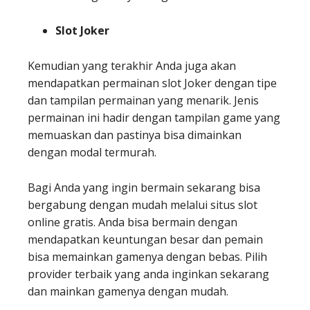
Slot Joker
Kemudian yang terakhir Anda juga akan
mendapatkan permainan slot Joker dengan tipe
dan tampilan permainan yang menarik. Jenis
permainan ini hadir dengan tampilan game yang
memuaskan dan pastinya bisa dimainkan
dengan modal termurah.
Bagi Anda yang ingin bermain sekarang bisa
bergabung dengan mudah melalui situs slot
online gratis. Anda bisa bermain dengan
mendapatkan keuntungan besar dan pemain
bisa memainkan gamenya dengan bebas. Pilih
provider terbaik yang anda inginkan sekarang
dan mainkan gamenya dengan mudah.