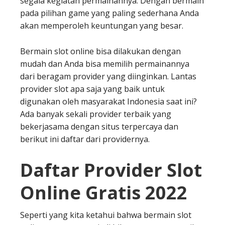
segala kegiatan permainannya. Dengan bermain
pada pilihan game yang paling sederhana Anda
akan memperoleh keuntungan yang besar.
Bermain slot online bisa dilakukan dengan
mudah dan Anda bisa memilih permainannya
dari beragam provider yang diinginkan. Lantas
provider slot apa saja yang baik untuk
digunakan oleh masyarakat Indonesia saat ini?
Ada banyak sekali provider terbaik yang
bekerjasama dengan situs terpercaya dan
berikut ini daftar dari providernya.
Daftar Provider Slot
Online Gratis 2022
Seperti yang kita ketahui bahwa bermain slot