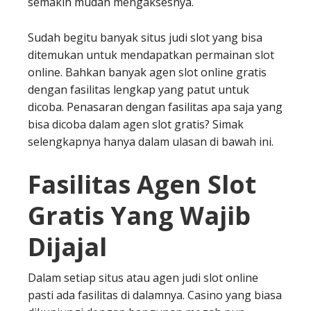
semakin mudah mengaksesnya.
Sudah begitu banyak situs judi slot yang bisa
ditemukan untuk mendapatkan permainan slot
online. Bahkan banyak agen slot online gratis
dengan fasilitas lengkap yang patut untuk
dicoba. Penasaran dengan fasilitas apa saja yang
bisa dicoba dalam agen slot gratis? Simak
selengkapnya hanya dalam ulasan di bawah ini.
Fasilitas Agen Slot
Gratis Yang Wajib
Dijajal
Dalam setiap situs atau agen judi slot online
pasti ada fasilitas di dalamnya. Casino yang biasa