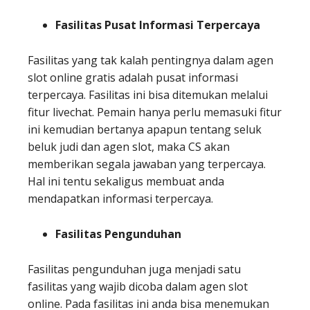
Fasilitas Pusat Informasi Terpercaya
Fasilitas yang tak kalah pentingnya dalam agen
slot online gratis adalah pusat informasi
terpercaya. Fasilitas ini bisa ditemukan melalui
fitur livechat. Pemain hanya perlu memasuki fitur
ini kemudian bertanya apapun tentang seluk
beluk judi dan agen slot, maka CS akan
memberikan segala jawaban yang terpercaya.
Hal ini tentu sekaligus membuat anda
mendapatkan informasi terpercaya.
Fasilitas Pengunduhan
Fasilitas pengunduhan juga menjadi satu
fasilitas yang wajib dicoba dalam agen slot
online. Pada fasilitas ini anda bisa menemukan