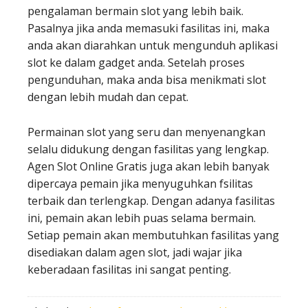
pengalaman bermain slot yang lebih baik.
Pasalnya jika anda memasuki fasilitas ini, maka
anda akan diarahkan untuk mengunduh aplikasi
slot ke dalam gadget anda. Setelah proses
pengunduhan, maka anda bisa menikmati slot
dengan lebih mudah dan cepat.
Permainan slot yang seru dan menyenangkan
selalu didukung dengan fasilitas yang lengkap.
Agen Slot Online Gratis juga akan lebih banyak
dipercaya pemain jika menyuguhkan fsilitas
terbaik dan terlengkap. Dengan adanya fasilitas
ini, pemain akan lebih puas selama bermain.
Setiap pemain akan membutuhkan fasilitas yang
disediakan dalam agen slot, jadi wajar jika
keberadaan fasilitas ini sangat penting.