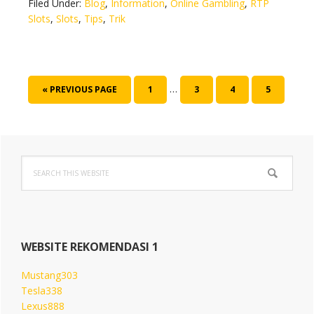
Filed Under:
Blog
,
Information
,
Online Gambling
,
RTP
Slots
,
Slots
,
Tips
,
Trik
Interim
…
GO
PAGE
PAGE
PAGE
PAGE
«
PREVIOUS PAGE
1
3
4
5
pages
TO
omitted
Primary
Search
Sidebar
this
website
WEBSITE REKOMENDASI 1
Mustang303
Tesla338
Lexus888