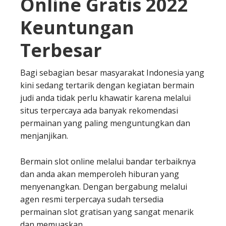
Online Gratis 2022
Keuntungan
Terbesar
Bagi sebagian besar masyarakat Indonesia yang
kini sedang tertarik dengan kegiatan bermain
judi anda tidak perlu khawatir karena melalui
situs terpercaya ada banyak rekomendasi
permainan yang paling menguntungkan dan
menjanjikan.
Bermain slot online melalui bandar terbaiknya
dan anda akan memperoleh hiburan yang
menyenangkan. Dengan bergabung melalui
agen resmi terpercaya sudah tersedia
permainan slot gratisan yang sangat menarik
dan memuaskan.