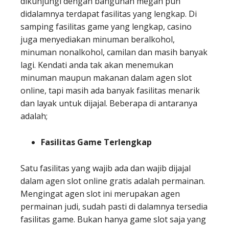
dikunjungi dengan bangunan megah pun
didalamnya terdapat fasilitas yang lengkap. Di
samping fasilitas game yang lengkap, casino
juga menyediakan minuman beralkohol,
minuman nonalkohol, camilan dan masih banyak
lagi. Kendati anda tak akan menemukan
minuman maupun makanan dalam agen slot
online, tapi masih ada banyak fasilitas menarik
dan layak untuk dijajal. Beberapa di antaranya
adalah;
Fasilitas Game Terlengkap
Satu fasilitas yang wajib ada dan wajib dijajal
dalam agen slot online gratis adalah permainan.
Mengingat agen slot ini merupakan agen
permainan judi, sudah pasti di dalamnya tersedia
fasilitas game. Bukan hanya game slot saja yang