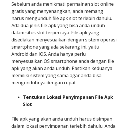
Sebelum anda menikmati permainan slot online
gratis yang menyenangkan, anda memang
harus mengunduh file apk slot terlebih dahulu.
Ada dua jenis file apk yang bisa anda unduh
dalam situs slot terpercaya. File apk yang
disediakan menyesuaikan dengan sistem operasi
smartphone yang ada sekarang ini, yaitu
Android dan IOS. Anda hanya perlu
menyesuaikan OS smartphone anda dengan file
apk yang akan anda unduh. Pastikan keduanya
memiliki sistem yang sama agar anda bisa
mengunduhnya dengan cepat.
Tentukan Lokasi Penyimpanan File Apk
Slot
File apk yang akan anda unduh harus disimpan
dalam lokasi penyimpanan terlebih dahulu. Anda