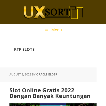
Skip
Skip
Skip
to
to
to
primary
main
primary
navigation
content
sidebar
Menu
RTP SLOTS
AUGUST 8, 2022
BY
ORACLE ELDER
Slot Online Gratis 2022
Dengan Banyak Keuntungan