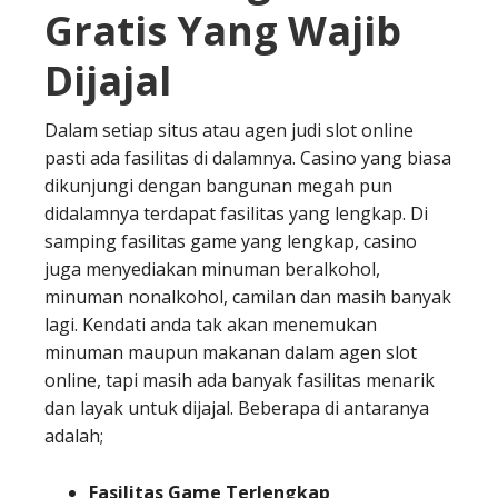
Gratis Yang Wajib
Dijajal
Dalam setiap situs atau agen judi slot online
pasti ada fasilitas di dalamnya. Casino yang biasa
dikunjungi dengan bangunan megah pun
didalamnya terdapat fasilitas yang lengkap. Di
samping fasilitas game yang lengkap, casino
juga menyediakan minuman beralkohol,
minuman nonalkohol, camilan dan masih banyak
lagi. Kendati anda tak akan menemukan
minuman maupun makanan dalam agen slot
online, tapi masih ada banyak fasilitas menarik
dan layak untuk dijajal. Beberapa di antaranya
adalah;
Fasilitas Game Terlengkap