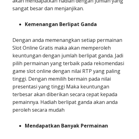
akan mendapatkan hadiah dengan jumlah yang
sangat besar dan menjanjikan.
Kemenangan Berlipat Ganda
Dengan anda memenangkan setiap permainan
Slot Online Gratis maka akan memperoleh
keuntungan dengan jumlah berlipat ganda. Jadi
pilih permainan yang terbaik pada rekomendasi
game slot online dengan nilai RTP yang paling
tinggi. Dengan memilih bermain pada nilai
presentasi yang tinggi Maka keuntungan
terbesar akan diberikan secara cepat kepada
pemainnya. Hadiah berlipat ganda akan anda
peroleh secara mudah
Mendapatkan Banyak Permainan