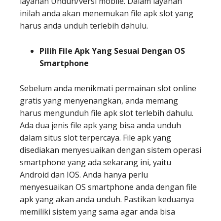
layanan Unduh/versi mobile. Dalam layanan
inilah anda akan menemukan file apk slot yang
harus anda unduh terlebih dahulu.
Pilih File Apk Yang Sesuai Dengan OS
Smartphone
Sebelum anda menikmati permainan slot online
gratis yang menyenangkan, anda memang
harus mengunduh file apk slot terlebih dahulu.
Ada dua jenis file apk yang bisa anda unduh
dalam situs slot terpercaya. File apk yang
disediakan menyesuaikan dengan sistem operasi
smartphone yang ada sekarang ini, yaitu
Android dan IOS. Anda hanya perlu
menyesuaikan OS smartphone anda dengan file
apk yang akan anda unduh. Pastikan keduanya
memiliki sistem yang sama agar anda bisa