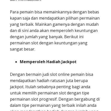
Para pemain bisa memainkannya dengan bebas
kapan saja dan mendapatkan pilihan permainan
yang terbaik. Mainkan gamenya dengan mudah
dan di sini anda akan memperoleh keuntungan
dengan jumlah yang banyak. Berikut ini
permainan slot dengan keuntungan yang
sangat besar.
Memperoleh Hadiah Jackpot
Dengan bermain judi slot online pemain bisa
mendapatkan hadiah ratusan juta berupa
jackpot. Itulah sebabnya penting bagi anda
untuk memilih permainan slot dengan tipe
permainan slot progresif. Dengan bergabung di
dalam tipe permainan yang terbaik inilah anda