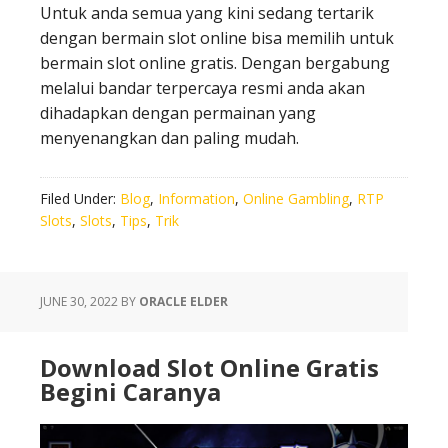
Untuk anda semua yang kini sedang tertarik
dengan bermain slot online bisa memilih untuk
bermain slot online gratis. Dengan bergabung
melalui bandar terpercaya resmi anda akan
dihadapkan dengan permainan yang
menyenangkan dan paling mudah.
Filed Under:
Blog
,
Information
,
Online Gambling
,
RTP
Slots
,
Slots
,
Tips
,
Trik
JUNE 30, 2022
BY
ORACLE ELDER
Download Slot Online Gratis
Begini Caranya