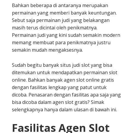
Bahkan beberapa di antaranya merupakan
permainan yang memberi banyak keuntungan.
Sebut saja permainan judi yang belakangan
masih terus dicintai oleh penikmatnya.
Permainan judi yang kini sudah semakin modern
memang membuat para penikmatnya justru
semakin mudah mengaksesnya.
Sudah begitu banyak situs judi slot yang bisa
ditemukan untuk mendapatkan permainan slot
online. Bahkan banyak agen slot online gratis
dengan fasilitas lengkap yang patut untuk
dicoba. Penasaran dengan fasilitas apa saja yang
bisa dicoba dalam agen slot gratis? Simak
selengkapnya hanya dalam ulasan di bawah ini.
Fasilitas Agen Slot