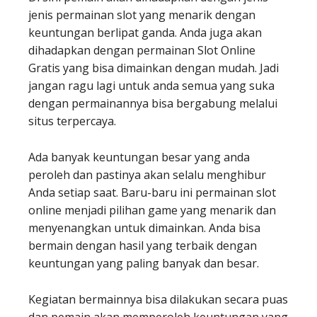
jenis permainan slot yang menarik dengan
keuntungan berlipat ganda. Anda juga akan
dihadapkan dengan permainan Slot Online
Gratis yang bisa dimainkan dengan mudah. Jadi
jangan ragu lagi untuk anda semua yang suka
dengan permainannya bisa bergabung melalui
situs terpercaya.
Ada banyak keuntungan besar yang anda
peroleh dan pastinya akan selalu menghibur
Anda setiap saat. Baru-baru ini permainan slot
online menjadi pilihan game yang menarik dan
menyenangkan untuk dimainkan. Anda bisa
bermain dengan hasil yang terbaik dengan
keuntungan yang paling banyak dan besar.
Kegiatan bermainnya bisa dilakukan secara puas
dan pemain akan memperoleh keuntungan yang