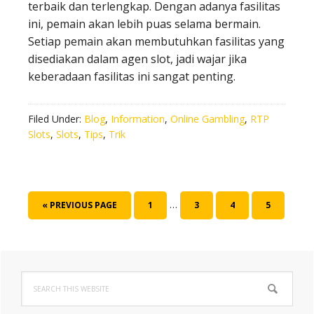
terbaik dan terlengkap. Dengan adanya fasilitas
ini, pemain akan lebih puas selama bermain.
Setiap pemain akan membutuhkan fasilitas yang
disediakan dalam agen slot, jadi wajar jika
keberadaan fasilitas ini sangat penting.
Filed Under:
Blog
,
Information
,
Online Gambling
,
RTP
Slots
,
Slots
,
Tips
,
Trik
Interim
…
GO
PAGE
PAGE
PAGE
PAGE
«
PREVIOUS PAGE
1
3
4
5
pages
TO
omitted
Primary
Search
Sidebar
this
website