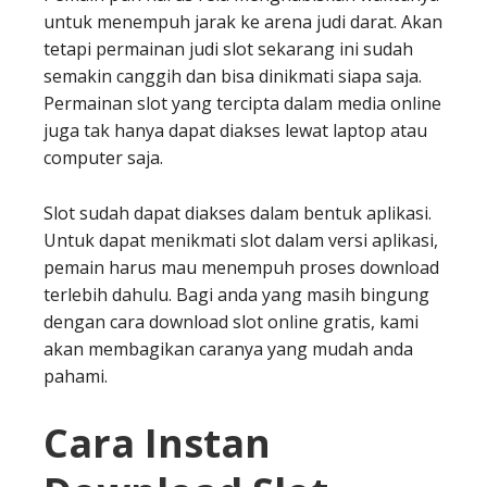
untuk menempuh jarak ke arena judi darat. Akan
tetapi permainan judi slot sekarang ini sudah
semakin canggih dan bisa dinikmati siapa saja.
Permainan slot yang tercipta dalam media online
juga tak hanya dapat diakses lewat laptop atau
computer saja.
Slot sudah dapat diakses dalam bentuk aplikasi.
Untuk dapat menikmati slot dalam versi aplikasi,
pemain harus mau menempuh proses download
terlebih dahulu. Bagi anda yang masih bingung
dengan cara download slot online gratis, kami
akan membagikan caranya yang mudah anda
pahami.
Cara Instan