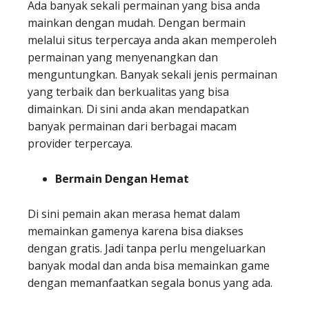
Ada banyak sekali permainan yang bisa anda
mainkan dengan mudah. Dengan bermain
melalui situs terpercaya anda akan memperoleh
permainan yang menyenangkan dan
menguntungkan. Banyak sekali jenis permainan
yang terbaik dan berkualitas yang bisa
dimainkan. Di sini anda akan mendapatkan
banyak permainan dari berbagai macam
provider terpercaya.
Bermain Dengan Hemat
Di sini pemain akan merasa hemat dalam
memainkan gamenya karena bisa diakses
dengan gratis. Jadi tanpa perlu mengeluarkan
banyak modal dan anda bisa memainkan game
dengan memanfaatkan segala bonus yang ada.