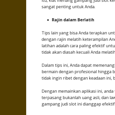
itu, kiat menang gampang judi slot k
sangat penting untuk Anda.
Rajin dalam Berlatih
Tips lain yang bisa Anda terapkan u
dengan rajin melatih keterampilan A
latihan adalah cara paling efektif u
tidak akan diasah kecuali Anda melati
Dalam tips ini, Anda dapat memenangka
bermain dengan profesional hingga 
tidak ingin ribet dengan keadaan ini,
Dengan memainkan aplikasi ini, anda
terpasang bukanlah uang asli, dan l
gampang judi slot ini dianggap efek