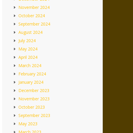
November 2024
October 2024
September 2024
August 2024
July 2024
May 2024
April 2024
March 2024
February 2024
January 2024
December 2023
November 2023
October 2023
September 2023
May 2023
March 2023