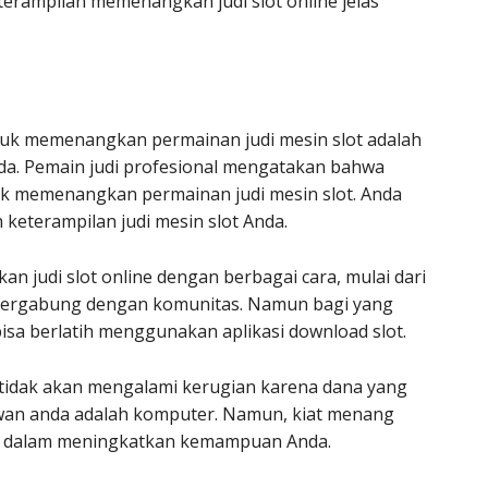
eterampilan memenangkan judi slot online jelas
ntuk memenangkan permainan judi mesin slot adalah
nda. Pemain judi profesional mengatakan bahwa
ntuk memenangkan permainan judi mesin slot. Anda
h keterampilan judi mesin slot Anda.
n judi slot online dengan berbagai cara, mulai dari
bergabung dengan komunitas. Namun bagi yang
 bisa berlatih menggunakan aplikasi download slot.
 tidak akan mengalami kerugian karena dana yang
awan anda adalah komputer. Namun, kiat menang
tif dalam meningkatkan kemampuan Anda.