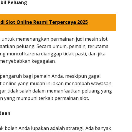
il Peluang
udi Slot Online Resmi Terpercaya 2025
an untuk memenangkan permainan judi mesin slot
atkan peluang. Secara umum, pemain, terutama
g muncul karena dianggap tidak pasti, dan jika
t menyebabkan kegagalan.
rpengaruh bagi pemain Anda, meskipun gagal.
ot online yang mudah ini akan menambah wawasan
ar tidak salah dalam memanfaatkan peluang yang
n yang mumpuni terkait permainan slot.
daan
dak boleh Anda lupakan adalah strategi. Ada banyak