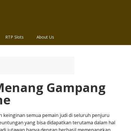
RTP Slots
About Us
t Menang Gampang
ne
 keinginan semua pemain judi di seluruh penjuru
euntungan yang bisa didapatkan terutama dalam hal
njadi jutawan hanya dengan berhasil memenangkan