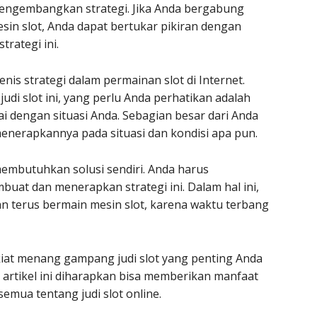
mengembangkan strategi. Jika Anda bergabung
in slot, Anda dapat bertukar pikiran dengan
rategi ini.
jenis strategi dalam permainan slot di Internet.
i slot ini, yang perlu Anda perhatikan adalah
i dengan situasi Anda. Sebagian besar dari Anda
nerapkannya pada situasi dan kondisi apa pun.
i membutuhkan solusi sendiri. Anda harus
uat dan menerapkan strategi ini. Dalam hal ini,
an terus bermain mesin slot, karena waktu terbang
 kiat menang gampang judi slot yang penting Anda
artikel ini diharapkan bisa memberikan manfaat
mua tentang judi slot online.