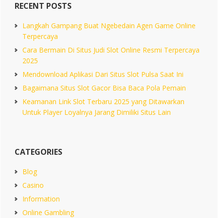
RECENT POSTS
Langkah Gampang Buat Ngebedain Agen Game Online
Terpercaya
Cara Bermain Di Situs Judi Slot Online Resmi Terpercaya
2025
Mendownload Aplikasi Dari Situs Slot Pulsa Saat Ini
Bagaimana Situs Slot Gacor Bisa Baca Pola Pemain
Keamanan Link Slot Terbaru 2025 yang Ditawarkan
Untuk Player Loyalnya Jarang Dimiliki Situs Lain
CATEGORIES
Blog
Casino
Information
Online Gambling