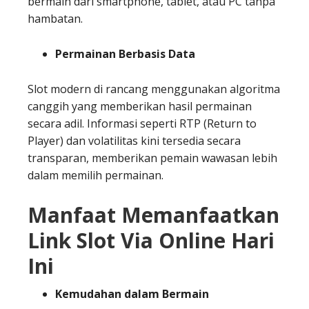
bermain dari smartphone, tablet, atau PC tanpa
hambatan.
Permainan Berbasis Data
Slot modern di rancang menggunakan algoritma
canggih yang memberikan hasil permainan
secara adil. Informasi seperti RTP (Return to
Player) dan volatilitas kini tersedia secara
transparan, memberikan pemain wawasan lebih
dalam memilih permainan.
Manfaat Memanfaatkan
Link Slot Via Online Hari
Ini
Kemudahan dalam Bermain