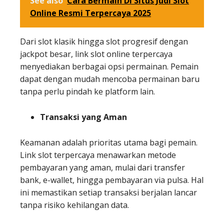
See also
Cara Bermain Di Situs Judi Slot
Online Resmi Terpercaya 2025
Dari slot klasik hingga slot progresif dengan
jackpot besar, link slot online terpercaya
menyediakan berbagai opsi permainan. Pemain
dapat dengan mudah mencoba permainan baru
tanpa perlu pindah ke platform lain.
Transaksi yang Aman
Keamanan adalah prioritas utama bagi pemain.
Link slot terpercaya menawarkan metode
pembayaran yang aman, mulai dari transfer
bank, e-wallet, hingga pembayaran via pulsa. Hal
ini memastikan setiap transaksi berjalan lancar
tanpa risiko kehilangan data.