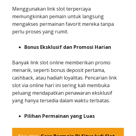
Menggunakan link slot terpercaya
memungkinkan pemain untuk langsung
mengakses permainan favorit mereka tanpa
perlu proses yang rumit.
Bonus Eksklusif dan Promosi Harian
Banyak link slot online memberikan promo
menarik, seperti bonus deposit pertama,
cashback, atau hadiah loyalitas. Pencarian link
slot via online hari ini sering kali membuka
peluang mendapatkan penawaran eksklusif
yang hanya tersedia dalam waktu terbatas.
Pilihan Permainan yang Luas