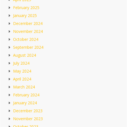
February 2025
January 2025
December 2024
November 2024
October 2024
September 2024
August 2024
July 2024
May 2024
April 2024
March 2024
February 2024
January 2024
December 2023
November 2023
October 2023