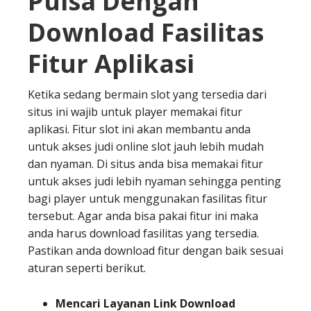
Pulsa Dengan
Download Fasilitas
Fitur Aplikasi
Ketika sedang bermain slot yang tersedia dari
situs ini wajib untuk player memakai fitur
aplikasi. Fitur slot ini akan membantu anda
untuk akses judi online slot jauh lebih mudah
dan nyaman. Di situs anda bisa memakai fitur
untuk akses judi lebih nyaman sehingga penting
bagi player untuk menggunakan fasilitas fitur
tersebut. Agar anda bisa pakai fitur ini maka
anda harus download fasilitas yang tersedia.
Pastikan anda download fitur dengan baik sesuai
aturan seperti berikut.
Mencari Layanan Link Download