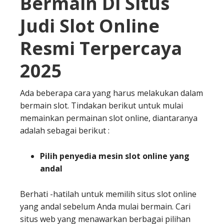
Bermain Di Situs
Judi Slot Online
Resmi Terpercaya
2025
Ada beberapa cara yang harus melakukan dalam
bermain slot. Tindakan berikut untuk mulai
memainkan permainan slot online, diantaranya
adalah sebagai berikut :
Pilih penyedia mesin slot online yang
andal
Berhati -hatilah untuk memilih situs slot online
yang andal sebelum Anda mulai bermain. Cari
situs web yang menawarkan berbagai pilihan