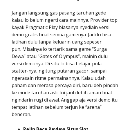
Jangan langsung gas pasang taruhan gede
kalau lo belum ngerti cara mainnya. Provider top
kayak Pragmatic Play biasanya nyediain versi
demo gratis buat semua gamenya. Jadi lo bisa
latihan dulu tanpa keluarin uang sepeser
pun.
Misalnya lo tertarik sama game “Surga
Dewa” atau “Gates of Olympus”, mainin dulu
versi demonya.
Di situ lo bisa belajar pola
scatter-nya, ngitung putaran gacor, sampai
ngerasain ritme permainannya. Kalau udah
paham dan merasa percaya diri, baru deh pindah
ke mode taruhan asli. Ini jauh lebih aman buat
ngindarin rugi di awal. Anggap aja versi demo itu
tempat latihan sebelum terjun ke “arena”
beneran.
Rajin Baca Review Situs Slot