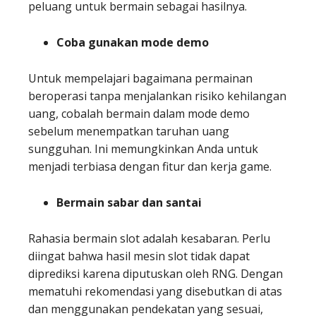
peluang untuk bermain sebagai hasilnya.
Coba gunakan mode demo
Untuk mempelajari bagaimana permainan
beroperasi tanpa menjalankan risiko kehilangan
uang, cobalah bermain dalam mode demo
sebelum menempatkan taruhan uang
sungguhan. Ini memungkinkan Anda untuk
menjadi terbiasa dengan fitur dan kerja game.
Bermain sabar dan santai
Rahasia bermain slot adalah kesabaran. Perlu
diingat bahwa hasil mesin slot tidak dapat
diprediksi karena diputuskan oleh RNG.
Dengan
mematuhi rekomendasi yang disebutkan di atas
dan menggunakan pendekatan yang sesuai,