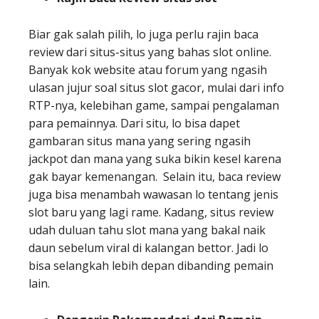
Biar gak salah pilih, lo juga perlu rajin baca
review dari situs-situs yang bahas slot online.
Banyak kok website atau forum yang ngasih
ulasan jujur soal situs slot gacor, mulai dari info
RTP-nya, kelebihan game, sampai pengalaman
para pemainnya. Dari situ, lo bisa dapet
gambaran situs mana yang sering ngasih
jackpot dan mana yang suka bikin kesel karena
gak bayar kemenangan.
Selain itu, baca review
juga bisa menambah wawasan lo tentang jenis
slot baru yang lagi rame. Kadang, situs review
udah duluan tahu slot mana yang bakal naik
daun sebelum viral di kalangan bettor. Jadi lo
bisa selangkah lebih depan dibanding pemain
lain.