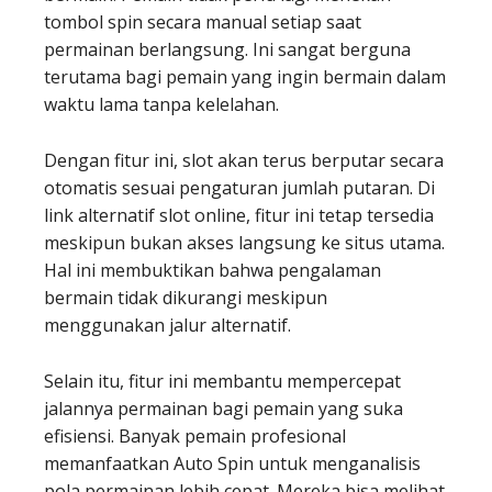
tombol spin secara manual setiap saat
permainan berlangsung. Ini sangat berguna
terutama bagi pemain yang ingin bermain dalam
waktu lama tanpa kelelahan.
Dengan fitur ini, slot akan terus berputar secara
otomatis sesuai pengaturan jumlah putaran. Di
link alternatif slot online, fitur ini tetap tersedia
meskipun bukan akses langsung ke situs utama.
Hal ini membuktikan bahwa pengalaman
bermain tidak dikurangi meskipun
menggunakan jalur alternatif.
Selain itu, fitur ini membantu mempercepat
jalannya permainan bagi pemain yang suka
efisiensi. Banyak pemain profesional
memanfaatkan Auto Spin untuk menganalisis
pola permainan lebih cepat. Mereka bisa melihat