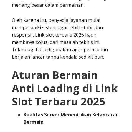
menang besar dalam permainan.
Oleh karena itu, penyedia layanan mulai
memperbaiki sistem agar lebih stabil dan
responsif. Link slot terbaru 2025 hadir
membawa solusi dari masalah teknis ini.
Teknologi baru digunakan agar permainan
berjalan lancar tanpa kendala sedikit pun.
Aturan Bermain
Anti Loading di Link
Slot Terbaru 2025
Kualitas Server Menentukan Kelancaran
Bermain