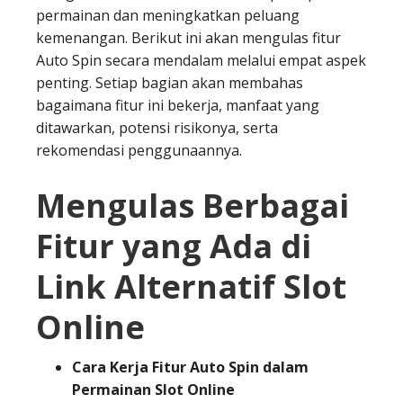
permainan dan meningkatkan peluang
kemenangan. Berikut ini akan mengulas fitur
Auto Spin secara mendalam melalui empat aspek
penting. Setiap bagian akan membahas
bagaimana fitur ini bekerja, manfaat yang
ditawarkan, potensi risikonya, serta
rekomendasi penggunaannya.
Mengulas Berbagai
Fitur yang Ada di
Link Alternatif Slot
Online
Cara Kerja Fitur Auto Spin dalam
Permainan Slot Online