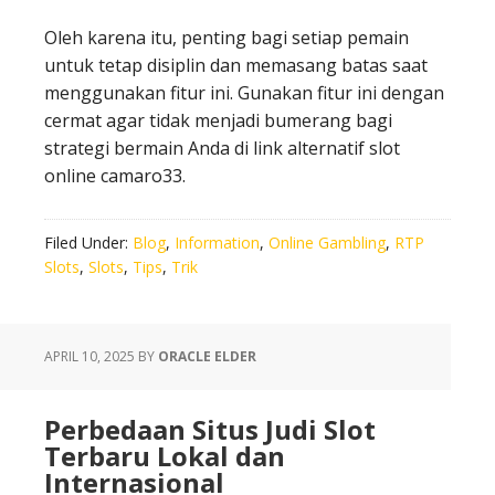
Oleh karena itu, penting bagi setiap pemain
untuk tetap disiplin dan memasang batas saat
menggunakan fitur ini. Gunakan fitur ini dengan
cermat agar tidak menjadi bumerang bagi
strategi bermain Anda di link alternatif slot
online camaro33.
Filed Under:
Blog
,
Information
,
Online Gambling
,
RTP
Slots
,
Slots
,
Tips
,
Trik
APRIL 10, 2025
BY
ORACLE ELDER
Perbedaan Situs Judi Slot
Terbaru Lokal dan
Internasional