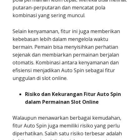
putaran-perputaran dan mencatat pola
kombinasi yang sering muncul.
Selain kenyamanan, fitur ini juga memberikan
kebebasan lebih dalam mengelola waktu
bermain. Pemain bisa menyisihkan perhatian
sejenak dan membiarkan permainan berjalan
otomatis. Kombinasi antara kenyamanan dan
efisiensi menjadikan Auto Spin sebagai fitur
unggulan di slot online.
Risiko dan Kekurangan Fitur Auto Spin
dalam Permainan Slot Online
Walaupun menawarkan berbagai kemudahan,
fitur Auto Spin juga memiliki risiko yang perlu
diperhatikan. Salah satu risiko terbesar adalah