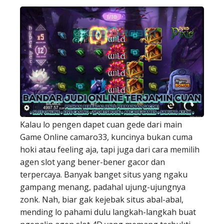
Kalau lo pengen dapet cuan gede dari main
Game Online camaro33, kuncinya bukan cuma
hoki atau feeling aja, tapi juga dari cara memilih
agen slot yang bener-bener gacor dan
terpercaya. Banyak banget situs yang ngaku
gampang menang, padahal ujung-ujungnya
zonk. Nah, biar gak kejebak situs abal-abal,
mending lo pahami dulu langkah-langkah buat