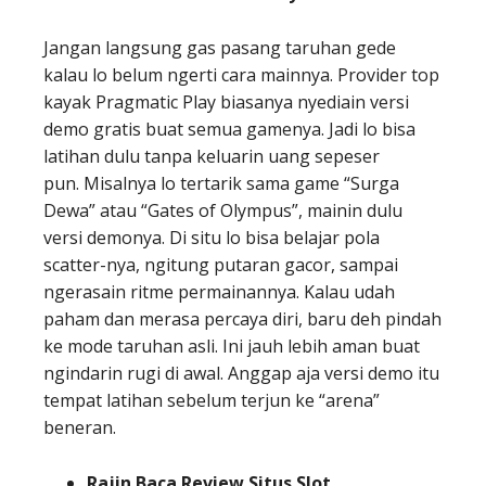
Jangan langsung gas pasang taruhan gede
kalau lo belum ngerti cara mainnya. Provider top
kayak Pragmatic Play biasanya nyediain versi
demo gratis buat semua gamenya. Jadi lo bisa
latihan dulu tanpa keluarin uang sepeser
pun.
Misalnya lo tertarik sama game “Surga
Dewa” atau “Gates of Olympus”, mainin dulu
versi demonya.
Di situ lo bisa belajar pola
scatter-nya, ngitung putaran gacor, sampai
ngerasain ritme permainannya. Kalau udah
paham dan merasa percaya diri, baru deh pindah
ke mode taruhan asli. Ini jauh lebih aman buat
ngindarin rugi di awal. Anggap aja versi demo itu
tempat latihan sebelum terjun ke “arena”
beneran.
Rajin Baca Review Situs Slot