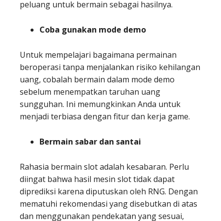
peluang untuk bermain sebagai hasilnya.
Coba gunakan mode demo
Untuk mempelajari bagaimana permainan
beroperasi tanpa menjalankan risiko kehilangan
uang, cobalah bermain dalam mode demo
sebelum menempatkan taruhan uang
sungguhan. Ini memungkinkan Anda untuk
menjadi terbiasa dengan fitur dan kerja game.
Bermain sabar dan santai
Rahasia bermain slot adalah kesabaran. Perlu
diingat bahwa hasil mesin slot tidak dapat
diprediksi karena diputuskan oleh RNG.
Dengan
mematuhi rekomendasi yang disebutkan di atas
dan menggunakan pendekatan yang sesuai,