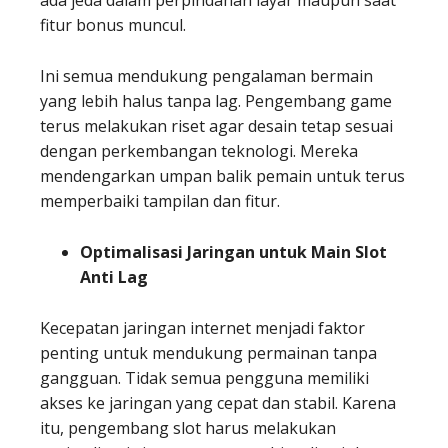
fitur bonus muncul.
Ini semua mendukung pengalaman bermain
yang lebih halus tanpa lag. Pengembang game
terus melakukan riset agar desain tetap sesuai
dengan perkembangan teknologi. Mereka
mendengarkan umpan balik pemain untuk terus
memperbaiki tampilan dan fitur.
Optimalisasi Jaringan untuk Main Slot
Anti Lag
Kecepatan jaringan internet menjadi faktor
penting untuk mendukung permainan tanpa
gangguan. Tidak semua pengguna memiliki
akses ke jaringan yang cepat dan stabil. Karena
itu, pengembang slot harus melakukan