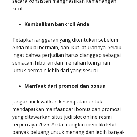
secara konsisten menghasilkan kemenangan
kecil.
Kembalikan bankroll Anda
Tetapkan anggaran yang ditentukan sebelum
Anda mulai bermain, dan ikuti aturannya. Selalu
ingat bahwa perjudian harus dianggap sebagai
semacam hiburan dan menahan keinginan
untuk bermain lebih dari yang sesuai.
Manfaat dari promosi dan bonus
Jangan melewatkan kesempatan untuk
mendapatkan manfaat dari bonus dan promosi
yang ditawarkan situs judi slot online resmi
terpercaya 2025. Anda mungkin memiliki lebih
banyak peluang untuk menang dan lebih banyak