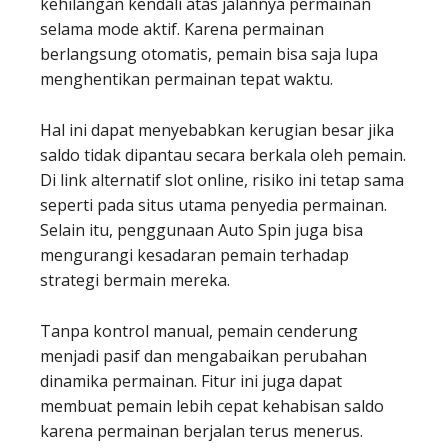
kehilangan kendali atas jalannya permainan
selama mode aktif. Karena permainan
berlangsung otomatis, pemain bisa saja lupa
menghentikan permainan tepat waktu.
Hal ini dapat menyebabkan kerugian besar jika
saldo tidak dipantau secara berkala oleh pemain.
Di link alternatif slot online, risiko ini tetap sama
seperti pada situs utama penyedia permainan.
Selain itu, penggunaan Auto Spin juga bisa
mengurangi kesadaran pemain terhadap
strategi bermain mereka.
Tanpa kontrol manual, pemain cenderung
menjadi pasif dan mengabaikan perubahan
dinamika permainan. Fitur ini juga dapat
membuat pemain lebih cepat kehabisan saldo
karena permainan berjalan terus menerus.