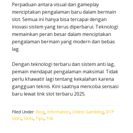
Perpaduan antara visual dan gameplay
menciptakan pengalaman baru dalam bermain
slot. Semua ini hanya bisa tercapai dengan
inovasi sistem yang terus diperbarui. Teknologi
memainkan peran besar dalam menciptakan
pengalaman bermain yang modern dan bebas
lag.
Dengan teknologi terbaru dan sistem anti lag,
pemain mendapat pengalaman maksimal. Tidak
perlu khawatir lagi tentang kekalahan karena
gangguan teknis. Kini saatnya mencoba sensasi
baru lewat link slot terbaru 2025.
Filed Under:
Blog
,
Information
,
Online Gambling
,
RTP
Slots
,
Slots
,
Tips
,
Trik