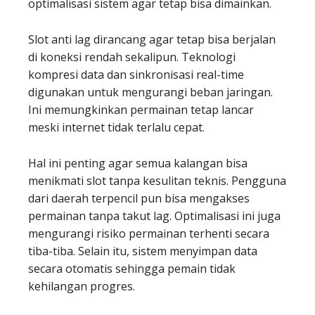
optimalisasi sistem agar tetap bisa dimainkan.
Slot anti lag dirancang agar tetap bisa berjalan
di koneksi rendah sekalipun. Teknologi
kompresi data dan sinkronisasi real-time
digunakan untuk mengurangi beban jaringan.
Ini memungkinkan permainan tetap lancar
meski internet tidak terlalu cepat.
Hal ini penting agar semua kalangan bisa
menikmati slot tanpa kesulitan teknis. Pengguna
dari daerah terpencil pun bisa mengakses
permainan tanpa takut lag. Optimalisasi ini juga
mengurangi risiko permainan terhenti secara
tiba-tiba. Selain itu, sistem menyimpan data
secara otomatis sehingga pemain tidak
kehilangan progres.