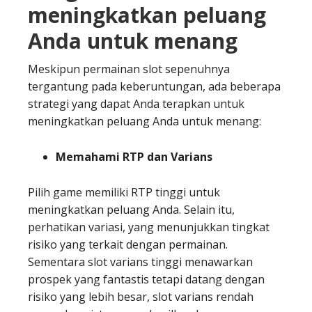
meningkatkan peluang
Anda untuk menang
Meskipun permainan slot sepenuhnya
tergantung pada keberuntungan, ada beberapa
strategi yang dapat Anda terapkan untuk
meningkatkan peluang Anda untuk menang:
Memahami RTP dan Varians
Pilih game memiliki RTP tinggi untuk
meningkatkan peluang Anda. Selain itu,
perhatikan variasi, yang menunjukkan tingkat
risiko yang terkait dengan permainan.
Sementara slot varians tinggi menawarkan
prospek yang fantastis tetapi datang dengan
risiko yang lebih besar, slot varians rendah