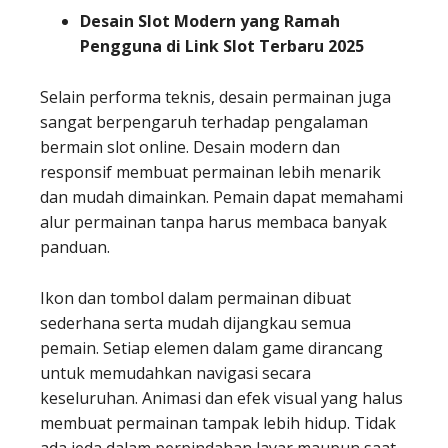
Desain Slot Modern yang Ramah
Pengguna di Link Slot Terbaru 2025
Selain performa teknis, desain permainan juga
sangat berpengaruh terhadap pengalaman
bermain slot online. Desain modern dan
responsif membuat permainan lebih menarik
dan mudah dimainkan. Pemain dapat memahami
alur permainan tanpa harus membaca banyak
panduan.
Ikon dan tombol dalam permainan dibuat
sederhana serta mudah dijangkau semua
pemain. Setiap elemen dalam game dirancang
untuk memudahkan navigasi secara
keseluruhan. Animasi dan efek visual yang halus
membuat permainan tampak lebih hidup. Tidak
ada jeda dalam perpindahan layar maupun saat