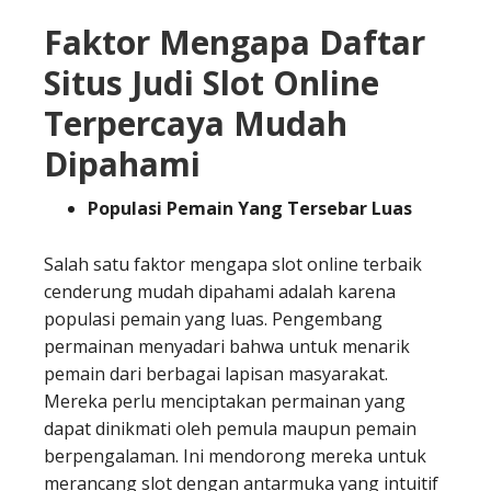
Faktor Mengapa Daftar
Situs Judi Slot Online
Terpercaya Mudah
Dipahami
Populasi Pemain Yang Tersebar Luas
Salah satu faktor mengapa slot online terbaik
cenderung mudah dipahami adalah karena
populasi pemain yang luas. Pengembang
permainan menyadari bahwa untuk menarik
pemain dari berbagai lapisan masyarakat.
Mereka perlu menciptakan permainan yang
dapat dinikmati oleh pemula maupun pemain
berpengalaman. Ini mendorong mereka untuk
merancang slot dengan antarmuka yang intuitif