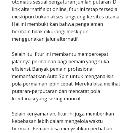
otomatis sesuai pengaturan jumlah putaran. Di
link alternatif slot online, fitur ini tetap tersedia
meskipun bukan akses langsung ke situs utama.
Hal ini membuktikan bahwa pengalaman
bermain tidak dikurangi meskipun
menggunakan jalur alternatif.
Selain itu, fitur ini membantu mempercepat
jalannya permainan bagi pemain yang suka
efisiensi. Banyak pemain profesional
memanfaatkan Auto Spin untuk menganalisis
pola permainan lebih cepat. Mereka bisa melihat
putaran-perputaran dan mencatat pola
kombinasi yang sering muncul.
Selain kenyamanan, fitur ini juga memberikan
kebebasan lebih dalam mengelola waktu
bermain. Pemain bisa menyisihkan perhatian