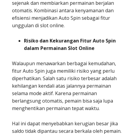
sejenak dan membiarkan permainan berjalan
otomatis. Kombinasi antara kenyamanan dan
efisiensi menjadikan Auto Spin sebagai fitur
unggulan di slot online.
Risiko dan Kekurangan Fitur Auto Spin
dalam Permainan Slot Online
Walaupun menawarkan berbagai kemudahan,
fitur Auto Spin juga memiliki risiko yang perlu
diperhatikan. Salah satu risiko terbesar adalah
kehilangan kendali atas jalannya permainan
selama mode aktif. Karena permainan
berlangsung otomatis, pemain bisa saja lupa
menghentikan permainan tepat waktu.
Hal ini dapat menyebabkan kerugian besar jika
saldo tidak dipantau secara berkala oleh pemain.