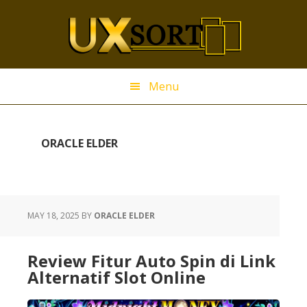
Skip
Skip
Skip
to
to
to
primary
main
primary
navigation
content
sidebar
Menu
ORACLE ELDER
MAY 18, 2025
BY
ORACLE ELDER
Review Fitur Auto Spin di Link
Alternatif Slot Online