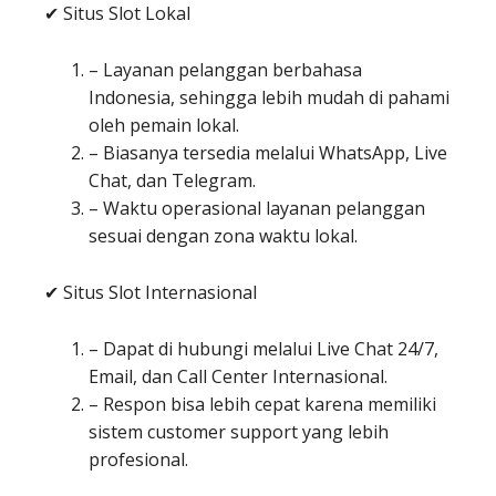
✔ Situs Slot Lokal
– Layanan pelanggan berbahasa
Indonesia, sehingga lebih mudah di pahami
oleh pemain lokal.
– Biasanya tersedia melalui WhatsApp, Live
Chat, dan Telegram.
– Waktu operasional layanan pelanggan
sesuai dengan zona waktu lokal.
✔ Situs Slot Internasional
– Dapat di hubungi melalui Live Chat 24/7,
Email, dan Call Center Internasional.
– Respon bisa lebih cepat karena memiliki
sistem customer support yang lebih
profesional.