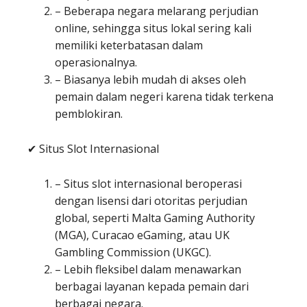
– Beberapa negara melarang perjudian
online, sehingga situs lokal sering kali
memiliki keterbatasan dalam
operasionalnya.
– Biasanya lebih mudah di akses oleh
pemain dalam negeri karena tidak terkena
pemblokiran.
✔ Situs Slot Internasional
– Situs slot internasional beroperasi
dengan lisensi dari otoritas perjudian
global, seperti Malta Gaming Authority
(MGA), Curacao eGaming, atau UK
Gambling Commission (UKGC).
– Lebih fleksibel dalam menawarkan
berbagai layanan kepada pemain dari
berbagai negara.