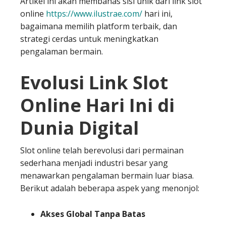
Artikel ini akan membahas sisi unik dari link slot
online
https://www.ilustrae.com/
hari ini,
bagaimana memilih platform terbaik, dan
strategi cerdas untuk meningkatkan
pengalaman bermain.
Evolusi Link Slot
Online Hari Ini di
Dunia Digital
Slot online telah berevolusi dari permainan
sederhana menjadi industri besar yang
menawarkan pengalaman bermain luar biasa.
Berikut adalah beberapa aspek yang menonjol:
Akses Global Tanpa Batas