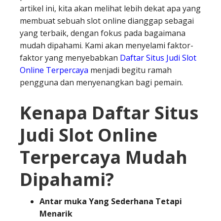
artikel ini, kita akan melihat lebih dekat apa yang
membuat sebuah slot online dianggap sebagai
yang terbaik, dengan fokus pada bagaimana
mudah dipahami. Kami akan menyelami faktor-
faktor yang menyebabkan
Daftar Situs Judi Slot
Online Terpercaya
menjadi begitu ramah
pengguna dan menyenangkan bagi pemain.
Kenapa Daftar Situs
Judi Slot Online
Terpercaya Mudah
Dipahami?
Antar muka Yang Sederhana Tetapi
Menarik