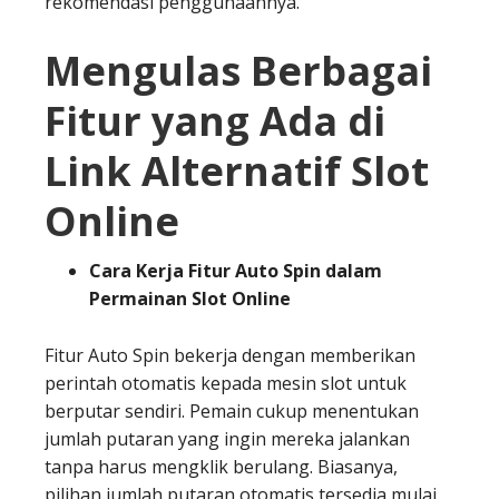
rekomendasi penggunaannya.
Mengulas Berbagai
Fitur yang Ada di
Link Alternatif Slot
Online
Cara Kerja Fitur Auto Spin dalam
Permainan Slot Online
Fitur Auto Spin bekerja dengan memberikan
perintah otomatis kepada mesin slot untuk
berputar sendiri. Pemain cukup menentukan
jumlah putaran yang ingin mereka jalankan
tanpa harus mengklik berulang. Biasanya,
pilihan jumlah putaran otomatis tersedia mulai