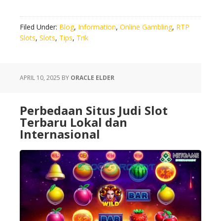
Filed Under:
Blog
,
Information
,
Online Gambling
,
RTP
Slots
,
Slots
,
Tips
,
Trik
APRIL 10, 2025
BY
ORACLE ELDER
Perbedaan Situs Judi Slot
Terbaru Lokal dan
Internasional