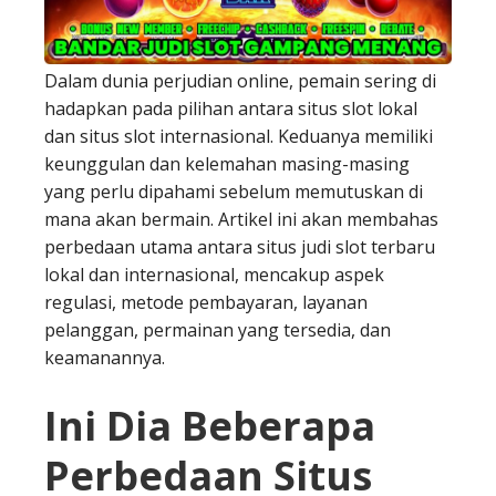
Dalam dunia perjudian online, pemain sering di
hadapkan pada pilihan antara situs slot lokal
dan situs slot internasional. Keduanya memiliki
keunggulan dan kelemahan masing-masing
yang perlu dipahami sebelum memutuskan di
mana akan bermain. Artikel ini akan membahas
perbedaan utama antara situs judi slot terbaru
lokal dan internasional, mencakup aspek
regulasi, metode pembayaran, layanan
pelanggan, permainan yang tersedia, dan
keamanannya.
Ini Dia Beberapa
Perbedaan Situs