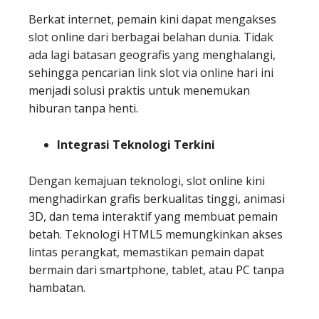
Berkat internet, pemain kini dapat mengakses
slot online dari berbagai belahan dunia. Tidak
ada lagi batasan geografis yang menghalangi,
sehingga pencarian link slot via online hari ini
menjadi solusi praktis untuk menemukan
hiburan tanpa henti.
Integrasi Teknologi Terkini
Dengan kemajuan teknologi, slot online kini
menghadirkan grafis berkualitas tinggi, animasi
3D, dan tema interaktif yang membuat pemain
betah. Teknologi HTML5 memungkinkan akses
lintas perangkat, memastikan pemain dapat
bermain dari smartphone, tablet, atau PC tanpa
hambatan.