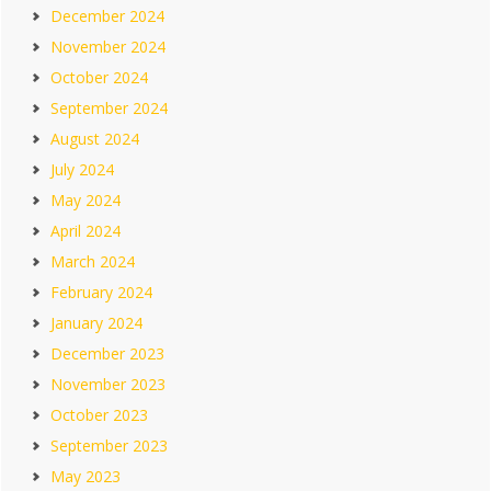
December 2024
November 2024
October 2024
September 2024
August 2024
July 2024
May 2024
April 2024
March 2024
February 2024
January 2024
December 2023
November 2023
October 2023
September 2023
May 2023