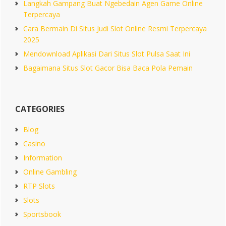
Langkah Gampang Buat Ngebedain Agen Game Online
Terpercaya
Cara Bermain Di Situs Judi Slot Online Resmi Terpercaya
2025
Mendownload Aplikasi Dari Situs Slot Pulsa Saat Ini
Bagaimana Situs Slot Gacor Bisa Baca Pola Pemain
CATEGORIES
Blog
Casino
Information
Online Gambling
RTP Slots
Slots
Sportsbook