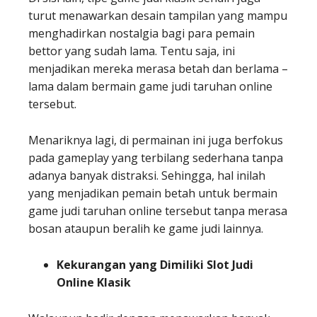
turut menawarkan desain tampilan yang mampu
menghadirkan nostalgia bagi para pemain
bettor yang sudah lama. Tentu saja, ini
menjadikan mereka merasa betah dan berlama –
lama dalam bermain game judi taruhan online
tersebut.
Menariknya lagi, di permainan ini juga berfokus
pada gameplay yang terbilang sederhana tanpa
adanya banyak distraksi. Sehingga, hal inilah
yang menjadikan pemain betah untuk bermain
game judi taruhan online tersebut tanpa merasa
bosan ataupun beralih ke game judi lainnya.
Kekurangan yang Dimiliki Slot Judi
Online Klasik