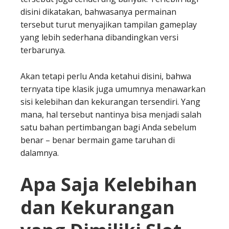
disini dikatakan, bahwasanya permainan
tersebut turut menyajikan tampilan gameplay
yang lebih sederhana dibandingkan versi
terbarunya.
Akan tetapi perlu Anda ketahui disini, bahwa
ternyata tipe klasik juga umumnya menawarkan
sisi kelebihan dan kekurangan tersendiri. Yang
mana, hal tersebut nantinya bisa menjadi salah
satu bahan pertimbangan bagi Anda sebelum
benar – benar bermain game taruhan di
dalamnya.
Apa Saja Kelebihan
dan Kekurangan