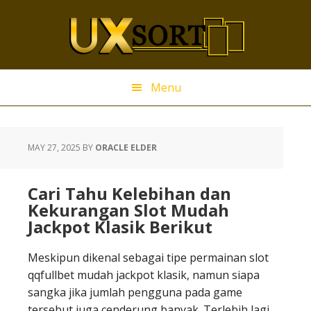
Skip
Skip
Skip
to
to
to
primary
main
primary
navigation
content
sidebar
Menu
MAY 27, 2025
BY
ORACLE ELDER
Cari Tahu Kelebihan dan
Kekurangan Slot Mudah
Jackpot Klasik Berikut
Meskipun dikenal sebagai tipe permainan slot
qqfullbet
mudah jackpot klasik, namun siapa
sangka jika jumlah pengguna pada game
tersebut juga cenderung banyak. Terlebih lagi