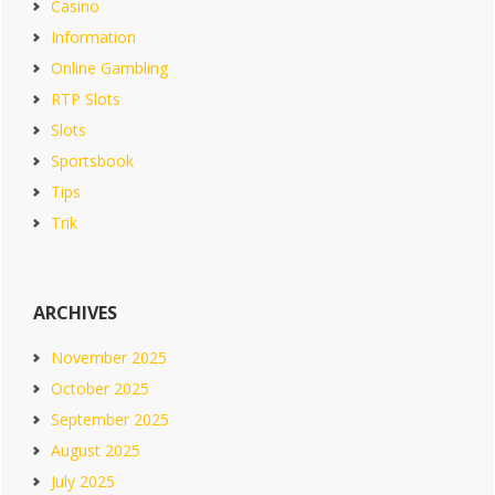
Casino
Information
Online Gambling
RTP Slots
Slots
Sportsbook
Tips
Trik
ARCHIVES
November 2025
October 2025
September 2025
August 2025
July 2025