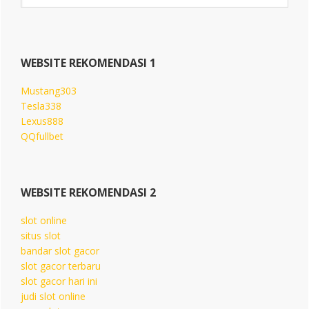
website
WEBSITE REKOMENDASI 1
Mustang303
Tesla338
Lexus888
QQfullbet
WEBSITE REKOMENDASI 2
slot online
situs slot
bandar slot gacor
slot gacor terbaru
slot gacor hari ini
judi slot online