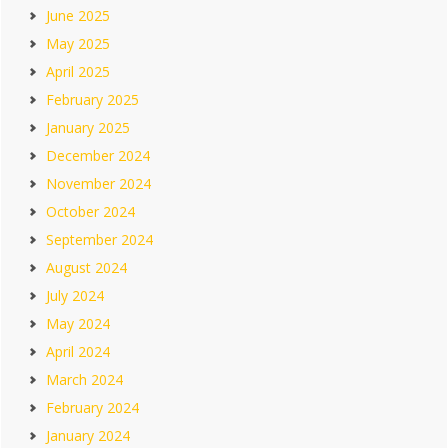
June 2025
May 2025
April 2025
February 2025
January 2025
December 2024
November 2024
October 2024
September 2024
August 2024
July 2024
May 2024
April 2024
March 2024
February 2024
January 2024