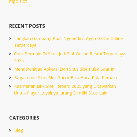
mpo slot
RECENT POSTS
Langkah Gampang Buat Ngebedain Agen Game Online
Terpercaya
Cara Bermain Di Situs Judi Slot Online Resmi Terpercaya
2025
Mendownload Aplikasi Dari Situs Slot Pulsa Saat Ini
Bagaimana Situs Slot Gacor Bisa Baca Pola Pemain
Keamanan Link Slot Terbaru 2025 yang Ditawarkan
Untuk Player Loyalnya Jarang Dimiliki Situs Lain
CATEGORIES
Blog