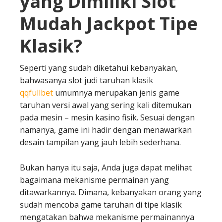
yang Dimiliki Slot
Mudah Jackpot Tipe
Klasik?
Seperti yang sudah diketahui kebanyakan,
bahwasanya slot judi taruhan klasik
qqfullbet
umumnya merupakan jenis game
taruhan versi awal yang sering kali ditemukan
pada mesin – mesin kasino fisik. Sesuai dengan
namanya, game ini hadir dengan menawarkan
desain tampilan yang jauh lebih sederhana.
Bukan hanya itu saja, Anda juga dapat melihat
bagaimana mekanisme permainan yang
ditawarkannya. Dimana, kebanyakan orang yang
sudah mencoba game taruhan di tipe klasik
mengatakan bahwa mekanisme permainannya