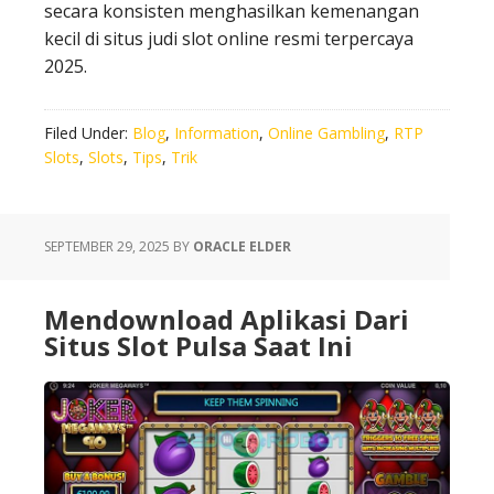
secara konsisten menghasilkan kemenangan
kecil di situs judi slot online resmi terpercaya
2025.
Filed Under:
Blog
,
Information
,
Online Gambling
,
RTP
Slots
,
Slots
,
Tips
,
Trik
SEPTEMBER 29, 2025
BY
ORACLE ELDER
Mendownload Aplikasi Dari
Situs Slot Pulsa Saat Ini