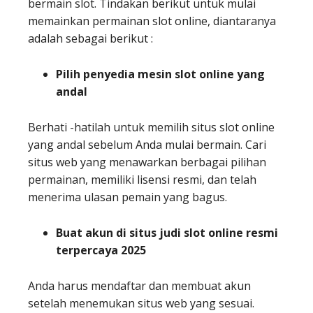
bermain slot. Tindakan berikut untuk mulai
memainkan permainan slot online, diantaranya
adalah sebagai berikut :
Pilih penyedia mesin slot online yang
andal
Berhati -hatilah untuk memilih situs slot online
yang andal sebelum Anda mulai bermain. Cari
situs web yang menawarkan berbagai pilihan
permainan, memiliki lisensi resmi, dan telah
menerima ulasan pemain yang bagus.
Buat akun di situs judi slot online resmi
terpercaya 2025
Anda harus mendaftar dan membuat akun
setelah menemukan situs web yang sesuai.