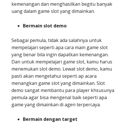
kemenangan dan menghasilkan begitu banyak
uang dalam game slot yang dimainkan.
Bermain slot demo
Sebagai pemula, tidak ada salahnya untuk
mempelajari seperti apa cara main game slot
yang benar bila ingin dapatkan kemenangan.
Dan untuk mempelajari game slot, kamu harus
menemukan slot demo. Lewat slot demo, kamu
pasti akan mengetahui seperti ap acara
menangkan game slot yang dimainkan. Slot
demo sangat membantu para player khsusunya
pemula agar bisa mengenal baik seperti apa
game yang dimainkan di agen terpercaya.
Bermain dengan target