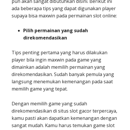
pun akan sangat dibutuhkan disini. Berikut ini
ada beberapa tips yang dapat digunakan player
supaya bisa maxwin pada permainan slot online:
Pilih permainan yang sudah
direkomendasikan
Tips penting pertama yang harus dilakukan
player bila ingin maxwin pada game yang
dimainkan adalah memilih permainan yang
direkomendasikan. Sudah banyak pemula yang
langsung menemukan kemenangan pada saat
memilih game yang tepat.
Dengan memilih game yang sudah
direkomendasikan di situs slot gacor terpercaya,
kamu pasti akan dapatkan kemenangan dengan
sangat mudah. Kamu harus temukan game slot