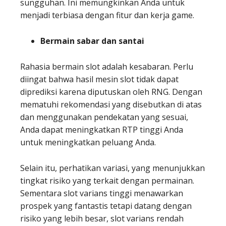
sungguhan. Ini memungkinkan Anda untuk
menjadi terbiasa dengan fitur dan kerja game.
Bermain sabar dan santai
Rahasia bermain slot adalah kesabaran. Perlu
diingat bahwa hasil mesin slot tidak dapat
diprediksi karena diputuskan oleh RNG.
Dengan
mematuhi rekomendasi yang disebutkan di atas
dan menggunakan pendekatan yang sesuai,
Anda dapat meningkatkan RTP tinggi Anda
untuk meningkatkan peluang Anda.
Selain itu, perhatikan variasi, yang menunjukkan
tingkat risiko yang terkait dengan permainan.
Sementara slot varians tinggi menawarkan
prospek yang fantastis tetapi datang dengan
risiko yang lebih besar, slot varians rendah