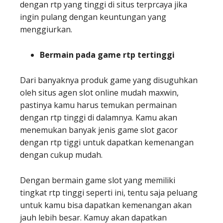
dengan rtp yang tinggi di situs terprcaya jika
ingin pulang dengan keuntungan yang
menggiurkan.
Bermain pada game rtp tertinggi
Dari banyaknya produk game yang disuguhkan
oleh situs agen slot online mudah maxwin,
pastinya kamu harus temukan permainan
dengan rtp tinggi di dalamnya. Kamu akan
menemukan banyak jenis game slot gacor
dengan rtp tiggi untuk dapatkan kemenangan
dengan cukup mudah.
Dengan bermain game slot yang memiliki
tingkat rtp tinggi seperti ini, tentu saja peluang
untuk kamu bisa dapatkan kemenangan akan
jauh lebih besar. Kamuy akan dapatkan