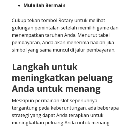
Mulailah Bermain
Cukup tekan tombol Rotary untuk melihat
gulungan pemintalan setelah memilih game dan
menempatkan taruhan Anda. Menurut tabel
pembayaran, Anda akan menerima hadiah jika
simbol yang sama muncul di jalur pembayaran.
Langkah untuk
meningkatkan peluang
Anda untuk menang
Meskipun permainan slot sepenuhnya
tergantung pada keberuntungan, ada beberapa
strategi yang dapat Anda terapkan untuk
meningkatkan peluang Anda untuk menang: