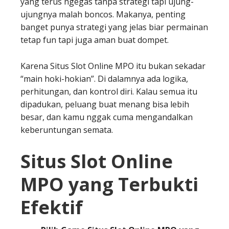
yang terus ngegas tanpa strategi tapi ujung-
ujungnya malah boncos.
Makanya, penting
banget punya strategi yang jelas biar permainan
tetap fun tapi juga aman buat dompet.
Karena Situs Slot Online MPO itu bukan sekadar
“main hoki-hokian”. Di dalamnya ada logika,
perhitungan, dan kontrol diri. Kalau semua itu
dipadukan, peluang buat menang bisa lebih
besar, dan kamu nggak cuma mengandalkan
keberuntungan semata.
Situs Slot Online
MPO yang Terbukti
Efektif