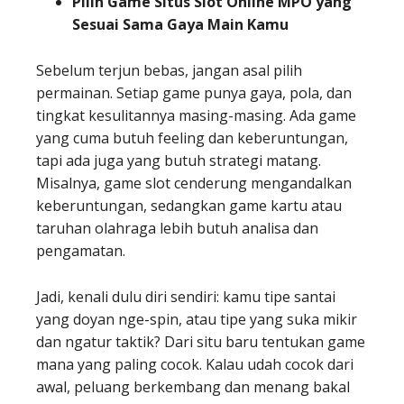
Pilih Game Situs Slot Online MPO yang
Sesuai Sama Gaya Main Kamu
Sebelum terjun bebas, jangan asal pilih
permainan. Setiap game punya gaya, pola, dan
tingkat kesulitannya masing-masing. Ada game
yang cuma butuh feeling dan keberuntungan,
tapi ada juga yang butuh strategi matang.
Misalnya, game slot cenderung mengandalkan
keberuntungan, sedangkan game kartu atau
taruhan olahraga lebih butuh analisa dan
pengamatan.
Jadi, kenali dulu diri sendiri: kamu tipe santai
yang doyan nge-spin, atau tipe yang suka mikir
dan ngatur taktik? Dari situ baru tentukan game
mana yang paling cocok. Kalau udah cocok dari
awal, peluang berkembang dan menang bakal