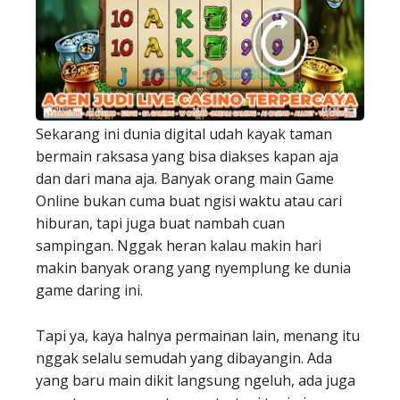
Sekarang ini dunia digital udah kayak taman
bermain raksasa yang bisa diakses kapan aja
dan dari mana aja. Banyak orang main Game
Online bukan cuma buat ngisi waktu atau cari
hiburan, tapi juga buat nambah cuan
sampingan. Nggak heran kalau makin hari
makin banyak orang yang nyemplung ke dunia
game daring ini.
Tapi ya, kaya halnya permainan lain, menang itu
nggak selalu semudah yang dibayangin. Ada
yang baru main dikit langsung ngeluh, ada juga