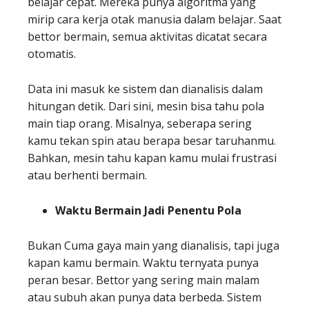
belajar cepat. Mereka punya algoritma yang
mirip cara kerja otak manusia dalam belajar. Saat
bettor bermain, semua aktivitas dicatat secara
otomatis.
Data ini masuk ke sistem dan dianalisis dalam
hitungan detik. Dari sini, mesin bisa tahu pola
main tiap orang. Misalnya, seberapa sering
kamu tekan spin atau berapa besar taruhanmu.
Bahkan, mesin tahu kapan kamu mulai frustrasi
atau berhenti bermain.
Waktu Bermain Jadi Penentu Pola
Bukan Cuma gaya main yang dianalisis, tapi juga
kapan kamu bermain. Waktu ternyata punya
peran besar. Bettor yang sering main malam
atau subuh akan punya data berbeda. Sistem