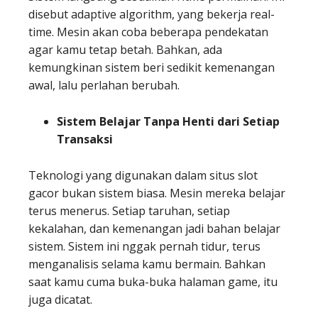
disebut adaptive algorithm, yang bekerja real-
time. Mesin akan coba beberapa pendekatan
agar kamu tetap betah. Bahkan, ada
kemungkinan sistem beri sedikit kemenangan
awal, lalu perlahan berubah.
Sistem Belajar Tanpa Henti dari Setiap
Transaksi
Teknologi yang digunakan dalam situs slot
gacor bukan sistem biasa. Mesin mereka belajar
terus menerus. Setiap taruhan, setiap
kekalahan, dan kemenangan jadi bahan belajar
sistem.
Sistem ini nggak pernah tidur, terus
menganalisis selama kamu bermain. Bahkan
saat kamu cuma buka-buka halaman game, itu
juga dicatat.