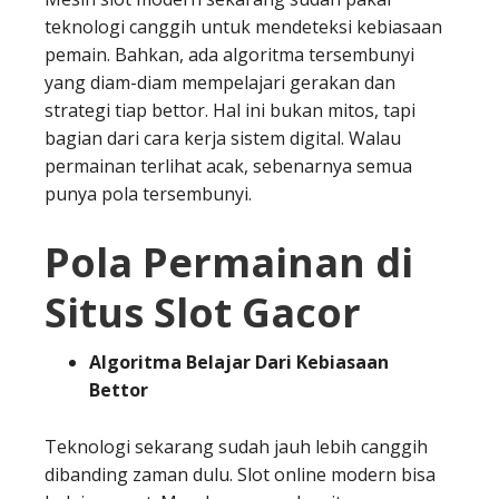
teknologi canggih untuk mendeteksi kebiasaan
pemain.
Bahkan, ada algoritma tersembunyi
yang diam-diam mempelajari gerakan dan
strategi tiap bettor. Hal ini bukan mitos, tapi
bagian dari cara kerja sistem digital. Walau
permainan terlihat acak, sebenarnya semua
punya pola tersembunyi.
Pola Permainan di
Situs Slot Gacor
Algoritma Belajar Dari Kebiasaan
Bettor
Teknologi sekarang sudah jauh lebih canggih
dibanding zaman dulu. Slot online modern bisa