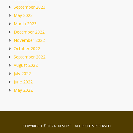
September 2023
May 2023
March 2023
December 2022
November 2022
October 2022
September 2022
August 2022
July 2022
June 2022
May 2022
COPYRIGHT © 2024 UX SORT | ALL RIGHTS RESERVED