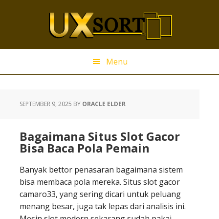
Skip
Skip
Skip
to
to
to
primary
main
primary
navigation
content
sidebar
Menu
SEPTEMBER 9, 2025
BY
ORACLE ELDER
Bagaimana Situs Slot Gacor
Bisa Baca Pola Pemain
Banyak bettor penasaran bagaimana sistem
bisa membaca pola mereka. Situs slot gacor
camaro33, yang sering dicari untuk peluang
menang besar, juga tak lepas dari analisis ini.
Mesin slot modern sekarang sudah pakai