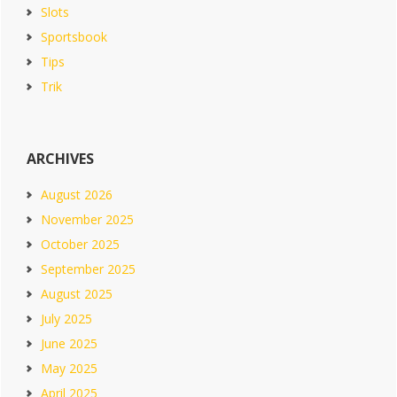
Slots
Sportsbook
Tips
Trik
ARCHIVES
August 2026
November 2025
October 2025
September 2025
August 2025
July 2025
June 2025
May 2025
April 2025