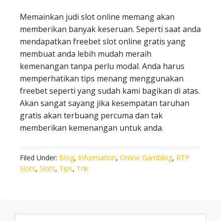
Memainkan judi slot online memang akan
memberikan banyak keseruan. Seperti saat anda
mendapatkan freebet slot online gratis yang
membuat anda lebih mudah meraih
kemenangan tanpa perlu modal. Anda harus
memperhatikan tips menang menggunakan
freebet seperti yang sudah kami bagikan di atas.
Akan sangat sayang jika kesempatan taruhan
gratis akan terbuang percuma dan tak
memberikan kemenangan untuk anda.
Filed Under:
Blog
,
Information
,
Online Gambling
,
RTP
Slots
,
Slots
,
Tips
,
Trik
Primary
Search