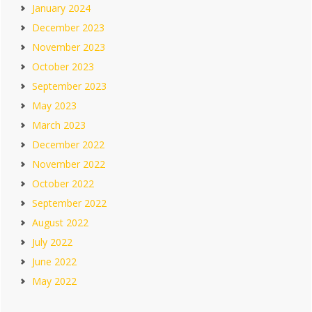
January 2024
December 2023
November 2023
October 2023
September 2023
May 2023
March 2023
December 2022
November 2022
October 2022
September 2022
August 2022
July 2022
June 2022
May 2022