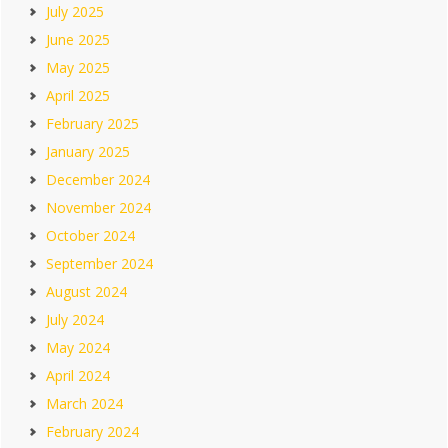
July 2025
June 2025
May 2025
April 2025
February 2025
January 2025
December 2024
November 2024
October 2024
September 2024
August 2024
July 2024
May 2024
April 2024
March 2024
February 2024