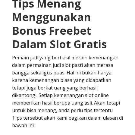
Tips Menang
Menggunakan
Bonus Freebet
Dalam Slot Gratis
Pemain judi yang berhasil meraih kemenangan
dalam permainan judi slot pasti akan merasa
bangga sekaligus puas. Hal ini bukan hanya
karena kemenangan biasa yang didapatkan
tetapi juga berkat uang yang berhasil
dikantongi. Setiap kemenangan slot online
memberikan hasil berupa uang asli. Akan tetapi
untuk bisa menang, anda perlu tips tertentu.
Tips tersebut akan kami bagikan dalam ulasan di
bawah ini: