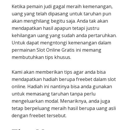
Ketika pemain judi gagal meraih kemenangan,
uang yang telah dipasang untuk taruhan pun
akan menghilang begitu saja. Anda tak akan
mendapatkan hasil apapun tetapi justru
kehilangan uang yang sudah anda pertaruhkan.
Untuk dapat mengntongi kemenangan dalam
permainan Slot Online Gratis ini memang
membutuhkan tips khusus.
Kami akan memberikan tips agar anda bisa
mendapatkan hadiah berupa freebet dalam slot
online. Hadiah ini nantinya bisa anda gunakan
untuk memasang taruhan tanpa perlu
mengeluarkan modal. Menariknya, anda juga
tetap berpeluang meraih hasil berupa uang asli
dengan freebet tersebut.