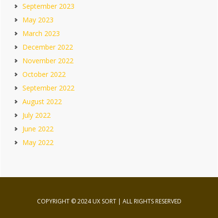
September 2023
May 2023
March 2023
December 2022
November 2022
October 2022
September 2022
August 2022
July 2022
June 2022
May 2022
COPYRIGHT © 2024 UX SORT | ALL RIGHTS RESERVED