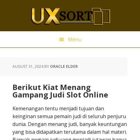
Skip
Skip
Skip
to
to
to
primary
main
primary
navigation
content
sidebar
Menu
AUGUST 31, 2024
BY
ORACLE ELDER
Berikut Kiat Menang
Gampang Judi Slot Online
Kemenangan tentu menjadi tujuan dan
keinginan semua pemain judi di seluruh penjuru
dunia. Dengan menang judi, banyak keuntungan
yang bisa didapatkan terutama dalam hal materi.
Banyak pemain judi yang menjadi jutawan hanya