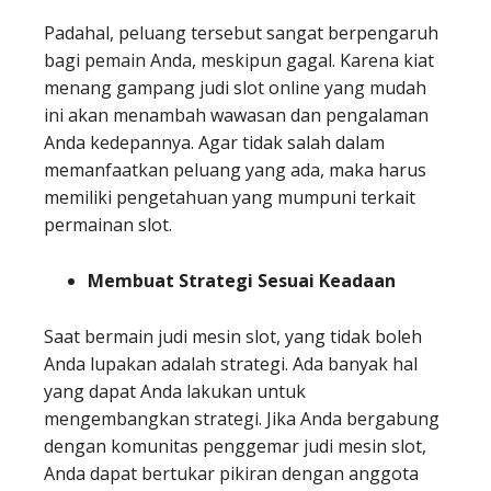
Padahal, peluang tersebut sangat berpengaruh
bagi pemain Anda, meskipun gagal. Karena kiat
menang gampang judi slot online yang mudah
ini akan menambah wawasan dan pengalaman
Anda kedepannya. Agar tidak salah dalam
memanfaatkan peluang yang ada, maka harus
memiliki pengetahuan yang mumpuni terkait
permainan slot.
Membuat Strategi Sesuai Keadaan
Saat bermain judi mesin slot, yang tidak boleh
Anda lupakan adalah strategi. Ada banyak hal
yang dapat Anda lakukan untuk
mengembangkan strategi. Jika Anda bergabung
dengan komunitas penggemar judi mesin slot,
Anda dapat bertukar pikiran dengan anggota