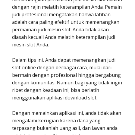
dengan rajin melatih keterampilan Anda. Pemain
judi profesional mengatakan bahwa latihan
adalah cara paling efektif untuk memenangkan
permainan judi mesin slot. Anda tidak akan
diasah kecuali Anda melatih keterampilan judi
mesin slot Anda.
Dalam tips ini, Anda dapat memenangkan judi
slot online dengan berbagai cara, mulai dari
bermain dengan profesional hingga bergabung
dengan komunitas. Namun bagi yang tidak ingin
ribet dengan keadaan ini, bisa berlatih
menggunakan aplikasi download slot.
Dengan memainkan aplikasi ini, anda tidak akan
mengalami kerugian karena dana yang
terpasang bukanlah uang asli, dan lawan anda