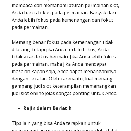
membaca dan memahami aturan permainan slot,
Anda harus fokus pada permainan. Banyak dari
Anda lebih fokus pada kemenangan dan fokus
pada permainan.
Memang benar fokus pada kemenangan tidak
dilarang, tetapi jika Anda terlalu fokus, Anda
tidak akan fokus bermain. Jika Anda lebih fokus
pada permainan, maka jika Anda mendapat
masalah kapan saja, Anda dapat menanganinya
dengan cekatan. Oleh karena itu, kiat menang
gampang judi slot keterampilan memenangkan
judi slot online jelas sangat penting untuk Anda.
Rajin dalam Berlatih
Tips lain yang bisa Anda terapkan untuk
memenangkan permainan judi mesin slot adalah