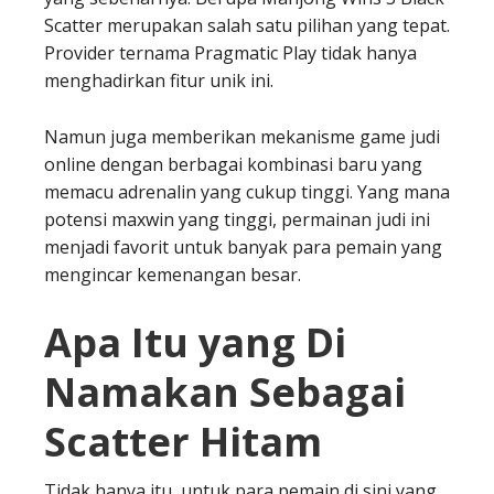
Scatter merupakan salah satu pilihan yang tepat.
Provider ternama Pragmatic Play tidak hanya
menghadirkan fitur unik ini.
Namun juga memberikan mekanisme game judi
online dengan berbagai kombinasi baru yang
memacu adrenalin yang cukup tinggi. Yang mana
potensi maxwin yang tinggi, permainan judi ini
menjadi favorit untuk banyak para pemain yang
mengincar kemenangan besar.
Apa Itu yang Di
Namakan Sebagai
Scatter Hitam
Tidak hanya itu, untuk para pemain di sini yang