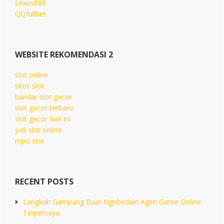
Lexus888
QQfullbet
WEBSITE REKOMENDASI 2
slot online
situs slot
bandar slot gacor
slot gacor terbaru
slot gacor hari ini
judi slot online
mpo slot
RECENT POSTS
Langkah Gampang Buat Ngebedain Agen Game Online
Terpercaya