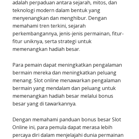
adalah perpaduan antara sejarah, mitos, dan
teknologi modern dalam bentuk yang
menyenangkan dan menghibur. Dengan
memahami tren terkini, sejarah
perkembangannya, jenis-jenis permainan, fitur-
fitur uniknya, serta strategi untuk
memenangkan hadiah besar.
Para pemain dapat meningkatkan pengalaman
bermain mereka dan meningkatkan peluang
menang. Slot online menawarkan pengalaman
bermain yang mendalam dan peluang untuk
memenangkan hadiah besar melalui bonus
besar yang di tawarkannya.
Dengan memahami panduan bonus besar Slot
Online ini, para pemula dapat merasa lebih
percaya diri dalam menjelajahi dunia permainan