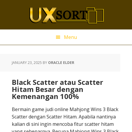
Skip
Skip
Skip
to
to
to
primary
main
primary
navigation
content
sidebar
Menu
JANUARY 23, 2025
BY
ORACLE ELDER
Black Scatter atau Scatter
Hitam Besar dengan
Kemenangan 100%
Bermain game judi online Mahjong Wins 3 Black
Scatter dengan Scatter Hitam. Apabila nantinya
kalian di sini ingin mencoba fitur scatter hitam
yang sebenarnya. Berupa Mahjong Wins 3 Black