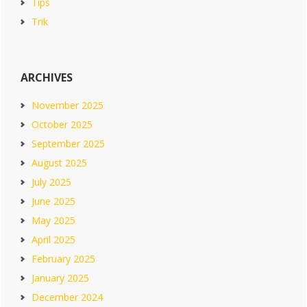
Tips
Trik
ARCHIVES
November 2025
October 2025
September 2025
August 2025
July 2025
June 2025
May 2025
April 2025
February 2025
January 2025
December 2024