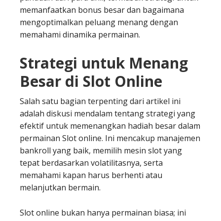
memanfaatkan bonus besar dan bagaimana
mengoptimalkan peluang menang dengan
memahami dinamika permainan.
Strategi untuk Menang
Besar di Slot Online
Salah satu bagian terpenting dari artikel ini
adalah diskusi mendalam tentang strategi yang
efektif untuk memenangkan hadiah besar dalam
permainan Slot online. Ini mencakup manajemen
bankroll yang baik, memilih mesin slot yang
tepat berdasarkan volatilitasnya, serta
memahami kapan harus berhenti atau
melanjutkan bermain.
Slot online bukan hanya permainan biasa; ini