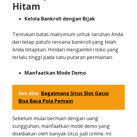
Hitam
Kelola Bankroll dengan Bijak
Tentukan batas maksimum untuk taruhan Anda
dan tetap patuhi rencana bankroll yang telah
Anda tetapkan. Hindari mengambil risiko yang
terlalu tinggi pada satu putaran permainan.
Manfaatkan Mode Demo
See also
Bagaimana Situs Slot Gacor
Bisa Baca Pola Pemain
Sebelum mulai bermain dengan uang
sungguhan, manfaatkan mode demo yang
disediakan oleh banyak situs judi online. Ini