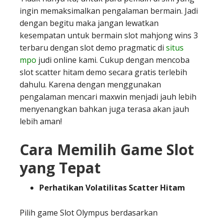
ingin memaksimalkan pengalaman bermain. Jadi
dengan begitu maka jangan lewatkan
kesempatan untuk bermain slot mahjong wins 3
terbaru dengan slot demo pragmatic di
situs
mpo
judi online kami. Cukup dengan mencoba
slot scatter hitam demo secara gratis terlebih
dahulu. Karena dengan menggunakan
pengalaman mencari maxwin menjadi jauh lebih
menyenangkan bahkan juga terasa akan jauh
lebih aman!
Cara Memilih Game Slot
yang Tepat
Perhatikan Volatilitas Scatter Hitam
Pilih game Slot Olympus berdasarkan