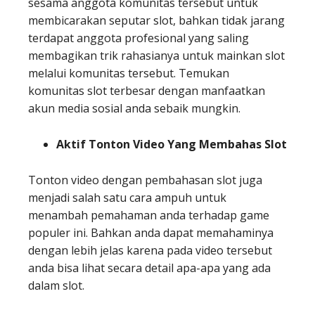
sesama anggota komunitas tersebut untuk
membicarakan seputar slot, bahkan tidak jarang
terdapat anggota profesional yang saling
membagikan trik rahasianya untuk mainkan slot
melalui komunitas tersebut. Temukan
komunitas slot terbesar dengan manfaatkan
akun media sosial anda sebaik mungkin.
Aktif Tonton Video Yang Membahas Slot
Tonton video dengan pembahasan slot juga
menjadi salah satu cara ampuh untuk
menambah pemahaman anda terhadap game
populer ini. Bahkan anda dapat memahaminya
dengan lebih jelas karena pada video tersebut
anda bisa lihat secara detail apa-apa yang ada
dalam slot.