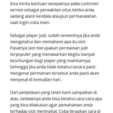
bisa minta bantuan secepatnya pada customer
service sebagai perwakilan situs ketika anda
sedang alami kendala ataupun permasalahan
saat ingin coba main.
Sebagai player judi, sudah semestinya jika anda
mengetahui dan memahami apa itu slot.
Pasalnya slot merupakan permainan judi
terpopuler yang menawarkan begitu banyak
keuntungan bagi player yang mainkannya.
Sehingga jika anda tidak ketahui secara pasti
mengenai permainan tersebut anda pasti akan
menyesal di kemudian hari.
Dari penjelasan yang telah kami sampaikan di
atas, setidaknya anda bisa ketahui cara-cara apa
yang bisa dilakukan agar pemahaman anda
terhadap slot meningkat. Coba terapkan cara di