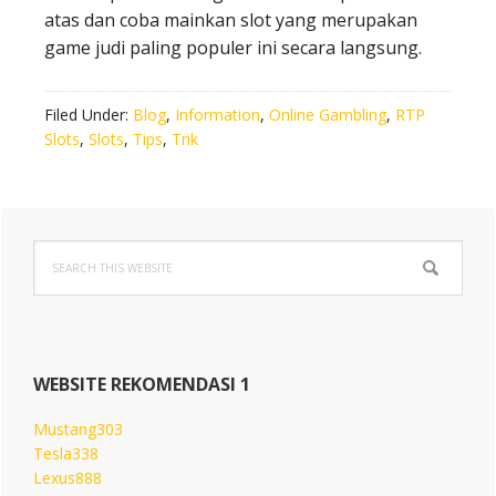
atas dan coba mainkan slot yang merupakan
game judi paling populer ini secara langsung.
Filed Under:
Blog
,
Information
,
Online Gambling
,
RTP
Slots
,
Slots
,
Tips
,
Trik
Primary
Search
Sidebar
this
website
WEBSITE REKOMENDASI 1
Mustang303
Tesla338
Lexus888