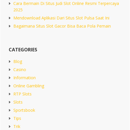
Cara Bermain Di Situs Judi Slot Online Resmi Terpercaya
2025
Mendownload Aplikasi Dari Situs Slot Pulsa Saat Ini
Bagaimana Situs Slot Gacor Bisa Baca Pola Pemain
CATEGORIES
Blog
Casino
Information
Online Gambling
RTP Slots
Slots
Sportsbook
Tips
Trik